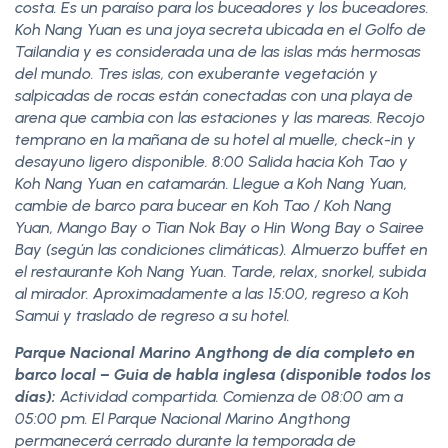
costa. Es un paraíso para los buceadores y los buceadores.
Koh Nang Yuan es una joya secreta ubicada en el Golfo de
Tailandia y es considerada una de las islas más hermosas
del mundo. Tres islas, con exuberante vegetación y
salpicadas de rocas están conectadas con una playa de
arena que cambia con las estaciones y las mareas. Recojo
temprano en la mañana de su hotel al muelle, check-in y
desayuno ligero disponible. 8:00 Salida hacia Koh Tao y
Koh Nang Yuan en catamarán. Llegue a Koh Nang Yuan,
cambie de barco para bucear en Koh Tao / Koh Nang
Yuan, Mango Bay o Tian Nok Bay o Hin Wong Bay o Sairee
Bay (según las condiciones climáticas). Almuerzo buffet en
el restaurante Koh Nang Yuan. Tarde, relax, snorkel, subida
al mirador. Aproximadamente a las 15:00, regreso a Koh
Samui y traslado de regreso a su hotel.
Parque Nacional Marino Angthong de día completo en
barco local – Guia de habla inglesa (disponible todos los
días):
Actividad compartida. Comienza de 08:00 am a
05:00 pm. El Parque Nacional Marino Angthong
permanecerá cerrado durante la temporada de