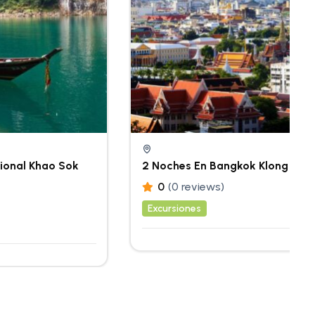
ional Khao Sok
2 Noches En Bangkok Klong Tou
0
(0 reviews)
Excursiones