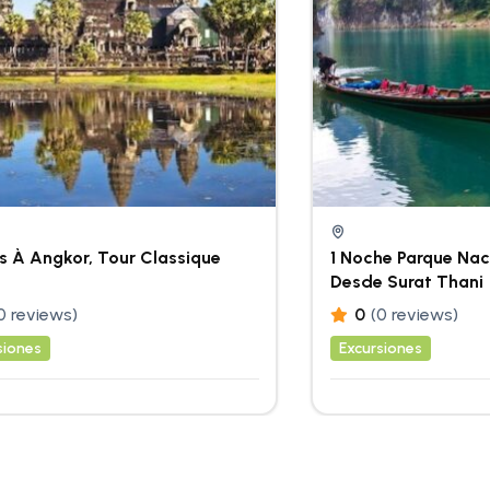
s À Angkor, Tour Classique
1 Noche Parque Nac
Desde Surat Thani
0 reviews)
0
(0 reviews)
siones
Excursiones