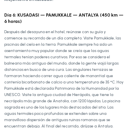
Día 6: KUSADASI — PAMUKKALE — ANTALYA (450 km —
6 horas)
Después del desayuno en el hotel, reúnase con su guía y
comience su recorrido de un día completo. Visite Pamukkale, las
piscinas del cielo en la tierra. Pamukkale siempre ha sido un
asentamiento muy popular donde se creía que las aguas
termales tenían poderes curativos. Por eso se considera el
balneario más antiguo del mundo, donde la gente viajó largas
distancias en busca de una cura. Las singulares terrazas se
formaron haciendo correr agua caliente de manantial que
contenía bicarbonato de calcio a una temperatura de 35 °C. Hoy
Pamukkale está declarada Patrimonio de la Humanidad por la
UNESCO. Visite la antigua ciudad de Hierápolis, que tiene la
necrópolis más grande de Anatolia, con 1200 lápidas. La piscina
sagrada es uno de los lugares más destacados del sitio. Las
aguas termales poco profundas se extienden sobre una
maravillosa dispersión de antiguas ruinas romanas que se
encuentran debajo. Al final del recorrido, diríjase a Antalya.