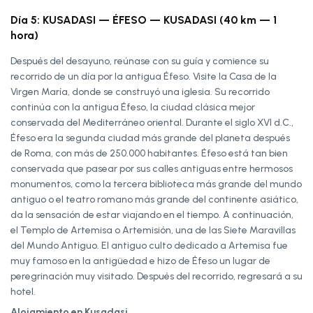
Día 5: KUSADASI — ÉFESO — KUSADASI (40 km — 1
hora)
Después del desayuno, reúnase con su guía y comience su
recorrido de un día por la antigua Éfeso. Visite la Casa de la
Virgen María, donde se construyó una iglesia. Su recorrido
continúa con la antigua Éfeso, la ciudad clásica mejor
conservada del Mediterráneo oriental. Durante el siglo XVI d.C.,
Éfeso era la segunda ciudad más grande del planeta después
de Roma, con más de 250.000 habitantes. Éfeso está tan bien
conservada que pasear por sus calles antiguas entre hermosos
monumentos, como la tercera biblioteca más grande del mundo
antiguo o el teatro romano más grande del continente asiático,
da la sensación de estar viajando en el tiempo. A continuación,
el Templo de Artemisa o Artemisión, una de las Siete Maravillas
del Mundo Antiguo. El antiguo culto dedicado a Artemisa fue
muy famoso en la antigüedad e hizo de Éfeso un lugar de
peregrinación muy visitado. Después del recorrido, regresará a su
hotel.
Alojamiento en Kusadasi.