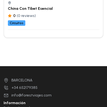
China Con Tíbet Esencial
0
(0 reviews)
Circuitos
BARCELONA
+34 652179385
info@forestviajes.com
Información