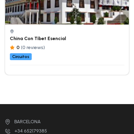
China Con Tíbet Esencial
0
(0 reviews)
Circuitos
BARCELONA
+34 652179385