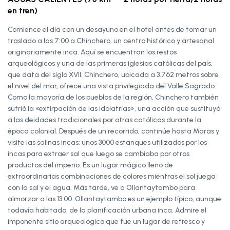
en tren)
Comience el día con un desayuno en el hotel antes de tomar un
traslado a las 7:00 a Chinchero, un centro histórico y artesanal
originariamente inca. Aquí se encuentran los restos
arqueológicos y una de las primeras iglesias católicas del país,
que data del siglo XVII. Chinchero, ubicada a 3.762 metros sobre
el nivel del mar, ofrece una vista privilegiada del Valle Sagrado.
Como la mayoría de los pueblos de la región, Chinchero también
sufrió la «extirpación de las idolatrías», una acción que sustituyó
a las deidades tradicionales por otras católicas durante la
época colonial. Después de un recorrido, continúe hasta Maras y
visite las salinas incas: unos 3000 estanques utilizados por los
incas para extraer sal que luego se cambiaba por otros
productos del imperio. Es un lugar mágico lleno de
extraordinarias combinaciones de colores mientras el sol juega
con la sal y el agua. Más tarde, ve a Ollantaytambo para
almorzar a las 13:00. Ollantaytambo es un ejemplo típico, aunque
todavía habitado, de la planificación urbana inca. Admire el
imponente sitio arqueológico que fue un lugar de refresco y