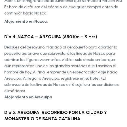
Morris, un inmigrante estadounidense que se mudó a Perú en 1913.
Es hora de disfrutar del cóctel y de cualquier compra antes de
continuar hacia Nazca.
Alojamiento en Nazca.
Día 4: NAZCA – AREQUIPA (550 Km – 9 Hrs)
Después del desayuno, traslado al aeropuerto para abordar la
pequeña aeronave que sobrevolará las líneas de Nazca para
admirar las figuras zoomorfas, visibles solo desde arriba, que
aún representan uno de los grandes misterios que fascinan al
hombre de hoy. Al final, emprende un espectacular viaje hacia
Arequipa. Al llegar a Arequipa, regístrese en su hotel. (El
sobrevuelo de las líneas de Nazca está sujeto a las condiciones
climáticas).
Alojamiento en Arequipa
Día 5: AREQUIPA: RECORRIDO POR LA CIUDAD Y
MONASTERIO DE SANTA CATALINA