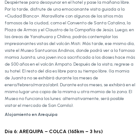
Despiértese para desayunar en el hotel y pase la mañana libre.
Por la tarde, disfrute de una emocionante visita guiada a la
«Ciudad Blanca». Maravíllate con algunos de los sitios más
famosos de la ciudad, como el Convento de Santa Catalina, la
Plaza de Armas y el Claustro de la Compañía de Jesús. Luego, en
las áreas de Yanahuara y Chilina, podrás contemplar las
impresionantes vistas del volcán Misti. Más tarde, ese mismo día,
visite el Museo Santuarios Andinos, donde podrá ver a la famosa
momia Juanita, una joven inca sacrificada a los dioses hace más
de 500 años en el volcán Ampato. Después de la visita, regrese a
su hotel. El resto del día es libre para su tiempo libre. (la momia
de Juanita no se exhibirá durante los meses de
enero/febrero/marzo/abril. Durante estos meses, se exhibirá en el
mismo lugar una copia de la misma u otra momia de la zona. El
Museo no funciona los lunes: alternativamente, será posible
visitar el mercado de San Camilo).
Alojamiento en Arequipa
Día 6: AREQUIPA – COLCA (165km – 3 hrs)