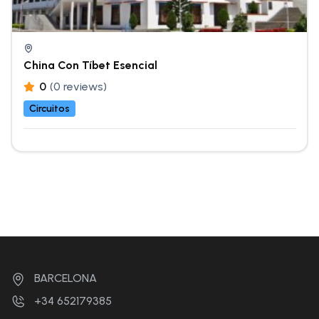
China Con Tíbet Esencial
0
(0 reviews)
Circuitos
BARCELONA
+34 652179385