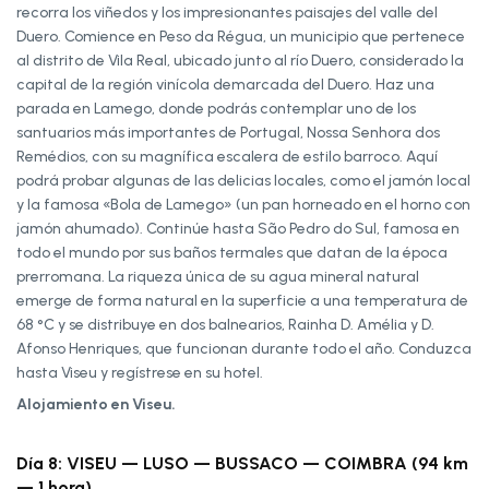
recorra los viñedos y los impresionantes paisajes del valle del
Duero. Comience en Peso da Régua, un municipio que pertenece
al distrito de Vila Real, ubicado junto al río Duero, considerado la
capital de la región vinícola demarcada del Duero. Haz una
parada en Lamego, donde podrás contemplar uno de los
santuarios más importantes de Portugal, Nossa Senhora dos
Remédios, con su magnífica escalera de estilo barroco. Aquí
podrá probar algunas de las delicias locales, como el jamón local
y la famosa «Bola de Lamego» (un pan horneado en el horno con
jamón ahumado). Continúe hasta São Pedro do Sul, famosa en
todo el mundo por sus baños termales que datan de la época
prerromana. La riqueza única de su agua mineral natural
emerge de forma natural en la superficie a una temperatura de
68 °C y se distribuye en dos balnearios, Rainha D. Amélia y D.
Afonso Henriques, que funcionan durante todo el año. Conduzca
hasta Viseu y regístrese en su hotel.
Alojamiento en Viseu.
Día 8: VISEU — LUSO — BUSSACO — COIMBRA (94 km
— 1 hora)