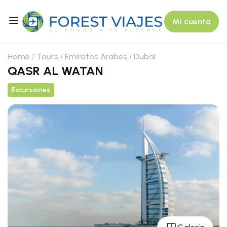
Mi cuenta
Home
Tours
Emiratos Arabes
Dubai
QASR AL WATAN
Excursiones