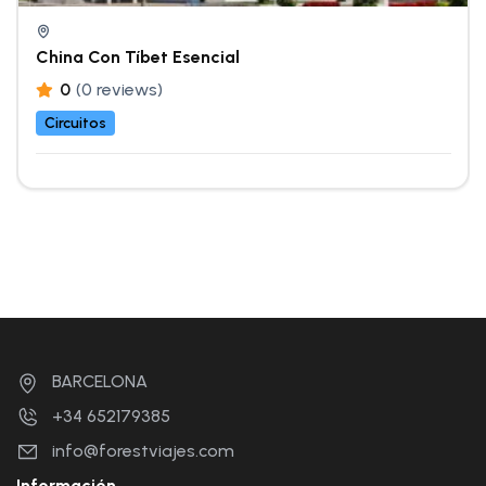
China Con Tíbet Esencial
0
(0 reviews)
Circuitos
BARCELONA
+34 652179385
info@forestviajes.com
Información