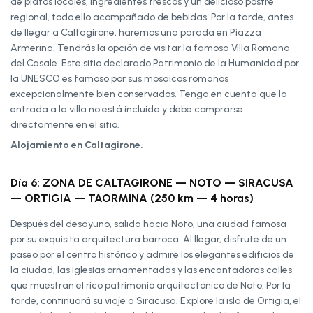
de platos locales, ingredientes frescos y un delicioso postre
regional, todo ello acompañado de bebidas. Por la tarde, antes
de llegar a Caltagirone, haremos una parada en Piazza
Armerina. Tendrás la opción de visitar la famosa Villa Romana
del Casale. Este sitio declarado Patrimonio de la Humanidad por
la UNESCO es famoso por sus mosaicos romanos
excepcionalmente bien conservados. Tenga en cuenta que la
entrada a la villa no está incluida y debe comprarse
directamente en el sitio.
Alojamiento en Caltagirone.
Día 6: ZONA DE CALTAGIRONE — NOTO — SIRACUSA
— ORTIGIA — TAORMINA (250 km — 4 horas)
Después del desayuno, salida hacia Noto, una ciudad famosa
por su exquisita arquitectura barroca. Al llegar, disfrute de un
paseo por el centro histórico y admire los elegantes edificios de
la ciudad, las iglesias ornamentadas y las encantadoras calles
que muestran el rico patrimonio arquitectónico de Noto. Por la
tarde, continuará su viaje a Siracusa. Explore la isla de Ortigia, el