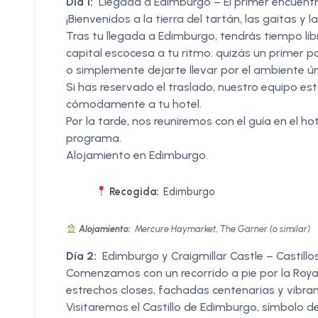
Día 1:
Llegada a Edimburgo – El primer encuentr
¡Bienvenidos a la tierra del tartán, las gaitas y l
Tras tu llegada a Edimburgo, tendrás tiempo l
capital escocesa a tu ritmo: quizás un primer pa
o simplemente dejarte llevar por el ambiente úni
Si has reservado el traslado, nuestro equipo es
cómodamente a tu hotel.
Por la tarde, nos reuniremos con el guía en el h
programa.
Alojamiento en Edimburgo.
Recogida:
Edimburgo
Alojamiento:
Mercure Haymarket, The Garner (o similar)
Día 2:
Edimburgo y Craigmillar Castle – Castillos
Comenzamos con un recorrido a pie por la Royal 
estrechos closes, fachadas centenarias y vibran
Visitaremos el Castillo de Edimburgo, símbolo 