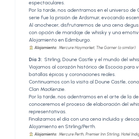
espectaculares.
Por la tarde, nos adentramos en el universo de O
serie fue la prisión de Ardsmuir, evocando escen
Al anochecer, disfrutaremos de una cena degust
con opción de maridaje de whisky y una emotiva 
Alojamiento en Edimburgo.
Alojamiento:
Mercure Haymarket, The Garner (o similar)
Día 3:
Stirling, Doune Castle y el mundo del whi
Viajamos al corazón histórico de Escocia para vi
batallas épicas y coronaciones reales.
Continuamos con la visita al Doune Castle, cono
Clan MacKenzie.
Por la tarde, nos adentramos en el arte de la des
conoceremos el proceso de elaboración del wh
representativas.
Finalizamos el día con una cena incluida y descan
Alojamiento en Stirling/Perth.
Alojamiento:
Mercure Perth, Premier Inn Stirling, Hotel Ind