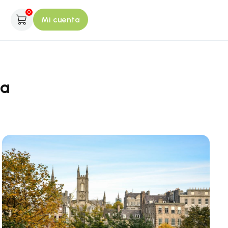
0
Mi cuenta
ia