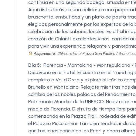
continúa en una segunda bodega, situada entre
Aquí disfrutarás de una deliciosa cena prepa
bruschetta, embutidos y un plato de pasta trad
elegidos personalmente por los expertos de la
celebración de los sabores locales. Es difícil i
corazón de Chianti: excelentes vinos, comida au
para vivir una experiencia relajante y panorámi
Alojamiento:
25Hours Hotel Piazza San Paolino / Brunellesc
Día 5:
Florencia - Montalcino - Montepulciano - 
Desayuno en el hotel. Encuentro en el “meeting p
completo a Val d’Orcia y explora el icónico cam
Brunello en Montalcino. Relájate mientras nos d
cambia de los nobles palacios del Renacimiento a 
Patrimonio Mundial de la UNESCO. Nuestra pri
media de Florencia. Disfruta de tiempo libre par
comenzando en la Piazza Pio II, rodeada de edif
el Palazzo Piccolomini. También tendrás incluido 
que fue la residencia de los Priori y ahora alber