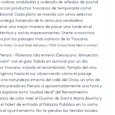
 colinas onduladas y rodeada de viñedos de postal.
rada con productos toscanos de temporada como
icional. Cada plato se marida con vinos selectos
 bodega, haciendo de la cena una verdadera
maginar una mejor manera de pasar una tarde en el
téntica y vistas impresionantes. Únete a nosotros
ca por los paisajes más icónicos de la Toscana.
hi Hotel / Grand Hotel Adriatico / FH55 Grand Hotel Med (o similar)
Pienza - Florencia (día entero) (Desayuno, Almuerzo)
oint” con el guía. Salida en autocar por un día
po toscano, incluido el renombrado Templo del vino
irigimos hacia el sur, observando cómo el paisaje
la naturaleza intacta del valle del Orcia, un sitio de
mera parada es Pienza, a aproximadamente una hora y
a explorar esta "ciudad ideal" del Renacimiento,
icios de color miel, el Duomo de Santa María Asunta y
el ticket de entrada al Palazzo Pubblico en tu visita,
ga el ayuntamiento. No te pierdas las tiendas locales