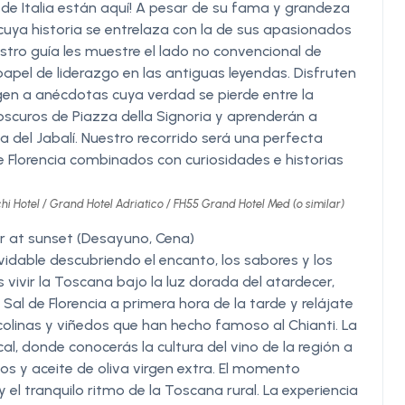
s de Italia están aquí! A pesar de su fama y grandeza
 cuya historia se entrelaza con la de sus apasionados
tro guía les muestre el lado no convencional de
 papel de liderazgo en las antiguas leyendas. Disfruten
gen a anécdotas cuya verdad se pierde entre la
 oscuros de Piazza della Signoria y aprenderán a
a del Jabalí. Nuestro recorrido será una perfecta
de Florencia combinados con curiosidades e historias
hi Hotel / Grand Hotel Adriatico / FH55 Grand Hotel Med (o similar)
er at sunset (Desayuno, Cena)
vidable descubriendo el encanto, los sabores y los
s vivir la Toscana bajo la luz dorada del atardecer,
Sal de Florencia a primera hora de la tarde y relájate
olinas y viñedos que han hecho famoso al Chianti. La
, donde conocerás la cultura del vino de la región a
s y aceite de oliva virgen extra. El momento
 el tranquilo ritmo de la Toscana rural. La experiencia