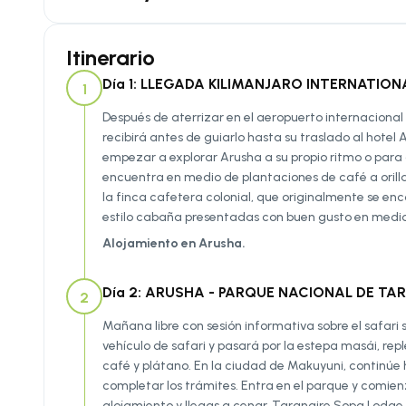
Itinerario
Día 1: LLEGADA KILIMANJARO INTERNATIO
1
Después de aterrizar en el aeropuerto internacional de
recibirá antes de guiarlo hasta su traslado al hotel 
empezar a explorar Arusha a su propio ritmo o para 
encuentra en medio de plantaciones de café a orillas 
la finca cafetera colonial, que originalmente se en
estilo cabaña presentadas con buen gusto en medio
Alojamiento en Arusha.
Día 2: ARUSHA - PARQUE NACIONAL DE TARA
2
Mañana libre con sesión informativa sobre el safari
vehículo de safari y pasará por la estepa masái, rep
café y plátano. En la ciudad de Makuyuni, continúe
completar los trámites. Entra en el parque y comienz
alojamiento y llegas a cenar. Tarangire Sopa Lodge