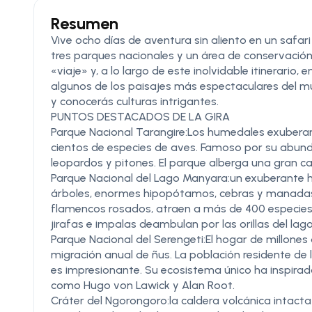
Resumen
Vive ocho días de aventura sin aliento en un safar
tres parques nacionales y un área de conservación.
«viaje» y, a lo largo de este inolvidable itinerario
algunos de los paisajes más espectaculares del mun
y conocerás culturas intrigantes.
PUNTOS DESTACADOS DE LA GIRA
Parque Nacional Tarangire:Los humedales exuberan
cientos de especies de aves. Famoso por su abund
leopardos y pitones. El parque alberga una gran c
Parque Nacional del Lago Manyara:un exuberante 
árboles, enormes hipopótamos, cebras y manadas de
flamencos rosados, atraen a más de 400 especie
jirafas e impalas deambulan por las orillas del lago
Parque Nacional del Serengeti:El hogar de millones
migración anual de ñus. La población residente de 
es impresionante. Su ecosistema único ha inspira
como Hugo von Lawick y Alan Root.
Cráter del Ngorongoro:la caldera volcánica intac