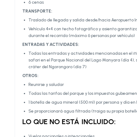
6 cenas
TRANSPORTE:
Traslado de llegada y salida desde/hacia
Aeropuerto I
Vehículo 4×4 con techo fotográfico y asiento garantizad
durante el recorrido (máximo 6 personas por vehículo)
ENTRADAS Y ACTIVIDADES:
Todas las entradas y actividades mencionadas en el itine
safari en el Parque Nacional del Lago Manyara (día 4), s
cráter del Ngorongoro (día 7)
OTROS:
Reunirse y saludar
Todas las tarifas del parque y los impuestos gubeamen
1 botella de agua mineral (500 ml) por persona y día en l
Se proporcionará agua filtrada (traiga su propia botella
LO QUE NO ESTÁ INCLUIDO:
Vuelos nacionales o inteacionales