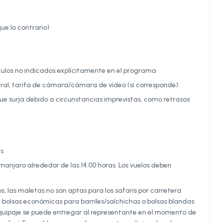
ue lo contrario)
culos no indicados explícitamente en el programa
eral, tarifa de cámara/cámara de vídeo (si corresponde)
que surja debido a circunstancias imprevistas, como retrasos
es
limanjaro alrededor de las 14:00 horas. Los vuelos deben
s, las maletas no son aptas para los safaris por carretera
lsas económicas para barriles/salchichas o bolsas blandas
e equipaje se puede entregar al representante en el momento de