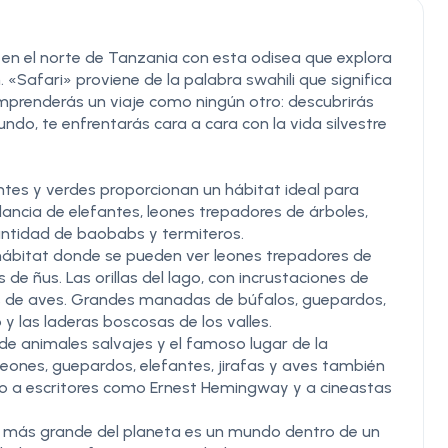
i en el norte de Tanzania con esta odisea que explora
 «Safari» proviene de la palabra swahili que significa
, emprenderás un viaje como ningún otro: descubrirás
do, te enfrentarás cara a cara con la vida silvestre
tes y verdes proporcionan un hábitat ideal para
ancia de elefantes, leones trepadores de árboles,
antidad de baobabs y termiteros.
hábitat donde se pueden ver leones trepadores de
 ñus. Las orillas del lago, con incrustaciones de
s de aves. Grandes manadas de búfalos, guepardos,
 y las laderas boscosas de los valles.
 de animales salvajes y el famoso lugar de la
leones, guepardos, elefantes, jirafas y aves también
do a escritores como Ernest Hemingway y a cineastas
ta más grande del planeta es un mundo dentro de un