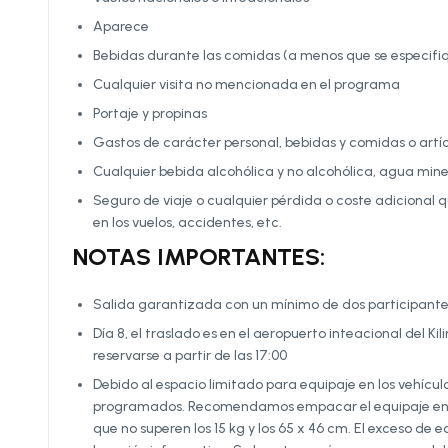
Aparece
Bebidas durante las comidas (a menos que se especifiq
Cualquier visita no mencionada en el programa
Portaje y propinas
Gastos de carácter personal, bebidas y comidas o artí
Cualquier bebida alcohólica y no alcohólica, agua min
Seguro de viaje o cualquier pérdida o coste adicional 
en los vuelos, accidentes, etc.
NOTAS IMPORTANTES:
Salida garantizada con un mínimo de dos participant
Día 8, el traslado es en el aeropuerto inteacional del Ki
reservarse a partir de las 17:00
Debido al espacio limitado para equipaje en los vehículo
programados. Recomendamos empacar el equipaje en bo
que no superen los 15 kg y los 65 x 46 cm. El exceso d