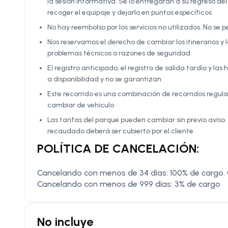
la sesión informativa. Se lo entregarán a su regreso del 
recoger el equipaje y dejarlo en puntos específicos
No hay reembolso por los servicios no utilizados. No se p
Nos reservamos el derecho de cambiar los itinerarios y
problemas técnicos o razones de seguridad
El registro anticipado, el registro de salida tardío y l
a disponibilidad y no se garantizan
Este recorrido es una combinación de recorridos regular
cambiar de vehículo
Las tarifas del parque pueden cambiar sin previo aviso
recaudado deberá ser cubierto por el cliente
POLÍTICA DE CANCELACIÓN:
Cancelando con menos de 34 días: 100% de cargo.
Cancelando con menos de 999 días: 3% de cargo
No incluye