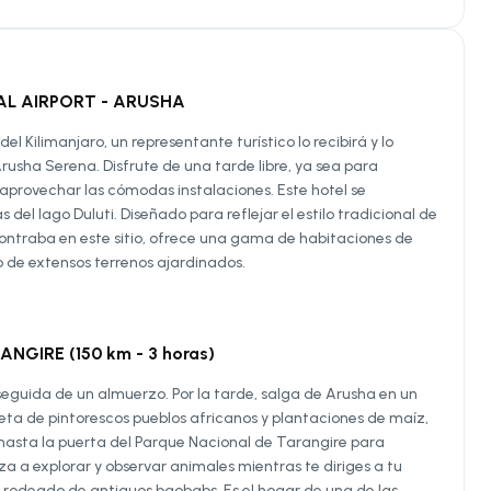
NAL AIRPORT - ARUSHA
l Kilimanjaro, un representante turístico lo recibirá y lo
Arusha Serena. Disfrute de una tarde libre, ya sea para
aprovechar las cómodas instalaciones. Este hotel se
del lago Duluti. Diseñado para reflejar el estilo tradicional de
contraba en este sitio, ofrece una gama de habitaciones de
 de extensos terrenos ajardinados.
NGIRE (150 km - 3 horas)
 seguida de un almuerzo. Por la tarde, salga de Arusha en un
leta de pintorescos pueblos africanos y plantaciones de maíz,
 hasta la puerta del Parque Nacional de Tarangire para
a a explorar y observar animales mientras te diriges a tu
, rodeado de antiguos baobabs. Es el hogar de una de las