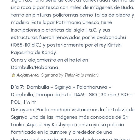
una roca gigantesca con miles de imágenes de Buda,
tanto en pinturas polícromas como tallas de piedra y
madera. Este lugar Patrimonio Unesco tiene
inscripciones pictóricas del siglo II a.C. y sus
estructuras fueron renovadas por Vijayabanduhu
(1055-110 d.C.) y posteriormente por el rey Kirtsiri
Rajasinha de Kandy.
Cena y alojamiento en el hotel en
Dambulla/Habarana.
Alojamiento:
Sigiriana by Thilanka (o similar)
Día 7:
Dambulla – Sigiriya – Polonnaruwa –
Dambulla, Tiempo de ruta: DAM - SIG : 30 min / SIG –
POL : 1 ½ hr
Desayuno. Por la mañana visitaremos la fortaleza de
Sigiriya, una de las imágenes más conocidas de Sri
Lanka. Aquí, el rey Kashyapa construyó su palacio
fortificado en la cumbre y alrededor de una
descomunal roca de 183 m en el siglo quinto. En una