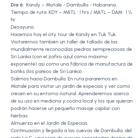
Día 6:
Kandy – Matale - Dambulla - Habarana,
Tiempo de ruta: KDY – MATL : 1 hrs / MATL – DAM : 1 ½
hr
Desayuno.
Hacemos hoy el city tour de Kandy en Tuk Tuk.
Visitaremos también un taller de tallado de las
mundialmente reconocidas piedras semipreciosas de
Sri Lanka (con el zafiro azul como máximo
exponente) así como una fábrica de manufactura de
batiks (los pareos de Sri Lanka).
Salimos hacia Dambulla. En ruta pararemos en
Matale para visitar un jardín de especias y ver como
crecen en su entorno natural. Aprenderemos acerca
de su uso en medicina y cocina local y los que quieran
podrán hacerse un pequeño masaje capilar con
hierbas.
Almuerzo en el Jardín de Especias.
Continuación y llegada a las cuevas de Dambulla, del
siglo I a.C., una serie de cuevas conectadas dentro de