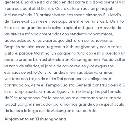
géneros. El jardín está dividido en dos partes: la zona oriental y la
zona occidental. El Distrito Oeste es la atracción principal.
Incluye más de 20 jardines botánicos especializados. El «Jardín
de flores exóticas» es el más popular entre los turistas. El Distrito
Este es una gran área de selva tropical antigua. La mayoría de
las áreas están pavimentadas con senderos panorámicos,
adecuados para los viajeros que disfrutan del senderismo.
Después del almuerzo, regresa a Xishuangbanna y, por la tarde,
visita el parque Manting, un parque natural con estilo pueblo y un
parque urbano bien establecido en Xishuangbanna. Puede visitar
la zona de viñedos, el jardín de pavos reales y los exquisitos
edificios de estilo Dai y tailandés mientras observa a niñas
vestidas con trajes de estilo Dai pasar por los callejones. A
continuación, visite el Templo Budista General, construido en 615.
Es el templo budista más antiguo y también el principal templo
de Xishuangbanna. Por la noche, visite el mercado nocturno de
Gaozhuang, el mercado nocturno más grande con espectáculo
de luces a lo largo del río Mekong en el sur de Asia.
Alojamiento en Xishuangbanna.