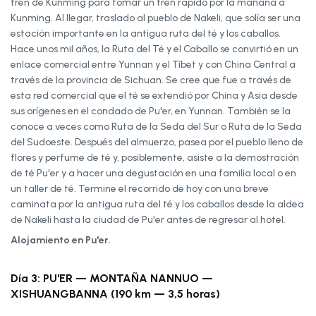
tren de Kunming para tomar un tren rápido por la mañana a
Kunming. Al llegar, traslado al pueblo de Nakeli, que solía ser una
estación importante en la antigua ruta del té y los caballos.
Hace unos mil años, la Ruta del Té y el Caballo se convirtió en un
enlace comercial entre Yunnan y el Tíbet y con China Central a
través de la provincia de Sichuan. Se cree que fue a través de
esta red comercial que el té se extendió por China y Asia desde
sus orígenes en el condado de Pu'er, en Yunnan. También se la
conoce a veces como Ruta de la Seda del Sur o Ruta de la Seda
del Sudoeste. Después del almuerzo, pasea por el pueblo lleno de
flores y perfume de té y, posiblemente, asiste a la demostración
de té Pu'er y a hacer una degustación en una familia local o en
un taller de té. Termine el recorrido de hoy con una breve
caminata por la antigua ruta del té y los caballos desde la aldea
de Nakeli hasta la ciudad de Pu'er antes de regresar al hotel.
Alojamiento en Pu'er.
Día 3: PU'ER — MONTAÑA NANNUO —
XISHUANGBANNA (190 km — 3,5 horas)