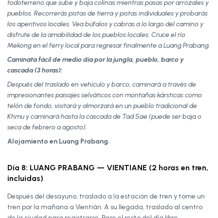
todoterreno que sube y baja colinas mientras pasas por arrozales y
pueblos. Recorrerás pistas de tierra y pistas individuales y probarás
los aperitivos locales. Vea búfalos y cabras a lo largo del camino y
disfrute de la amabilidad de los pueblos locales. Cruce el río
Mekong en el ferry local para regresar finalmente a Luang Prabang.
Caminata fácil de medio día por la jungla, pueblo, barco y
cascada (3 horas):
Después del traslado en vehículo y barco, caminará a través de
impresionantes paisajes selváticos con montañas kársticas como
telón de fondo, visitará y almorzará en un pueblo tradicional de
Khmu y caminará hasta la cascada de Tad Sae (puede ser baja o
seca de febrero a agosto).
Alojamiento en Luang Prabang.
Día 8: LUANG PRABANG — VIENTIANE (2 horas en tren,
incluidas)
Después del desayuno, traslado a la estación de tren y tome un
tren por la mañana a Vientián. A su llegada, traslado al centro
de la ciudad para registrarse. Pase el resto del día libre.