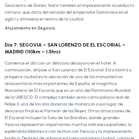
Cenicienta de Disney. Visita también el impresionante acueducto
romano, que data del reinado del emperador Domiciano en el
siglo I y atraviesa el centro de la ciudad.
Alojamiento en Segovia.
Día 7: SEGOVIA – SAN LORENZO DE EL ESCORIAL –
MADRID (110km – 1.5hrs)
Comience el día con un delicioso desayuno en el hotel. A
continuación, diríjase a San Lorenzo de El Escorial. Esta bonita y
próspera ciudad es la ubicación de uno de los monumentos
renacentistas más importantes de España, el magnífico
Monasterio de El Escorial
,
que es un sitio del Patrimonio Mundial
de la UNESCO. El complejo también sirvió como palacio real de
Felipe II, una de las dos docenas de monarcas cuyo lugar de
descanso final es el Panteón de los Reyes. Otras atracciones de
El Escorial incluyen la Sala de las Batallas, donde grandes
frescos representan importantes triunfos militares españoles, la
espléndida biblioteca con techos con frescos y la impresionante
basílica. Después de admirar esta encantadora ciudad, continúe