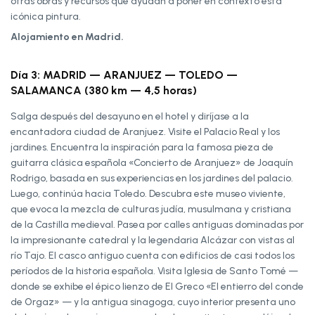
otras obras y recursos que ayudan a poner en contexto esta
icónica pintura.
Alojamiento en Madrid.
Día 3: MADRID — ARANJUEZ — TOLEDO —
SALAMANCA (380 km — 4,5 horas)
Salga después del desayuno en el hotel y diríjase a la
encantadora ciudad de Aranjuez. Visite el Palacio Real y los
jardines. Encuentra la inspiración para la famosa pieza de
guitarra clásica española «Concierto de Aranjuez» de Joaquín
Rodrigo, basada en sus experiencias en los jardines del palacio.
Luego, continúa hacia Toledo. Descubra este museo viviente,
que evoca la mezcla de culturas judía, musulmana y cristiana
de la Castilla medieval. Pasea por calles antiguas dominadas por
la impresionante catedral y la legendaria
Alcázar con vistas al
río Tajo. El casco antiguo cuenta con edificios de casi todos los
períodos de la historia española. Visita
Iglesia de Santo Tomé
—
donde se exhibe el épico lienzo de El Greco «El entierro del conde
de Orgaz» — y la antigua sinagoga, cuyo interior presenta uno