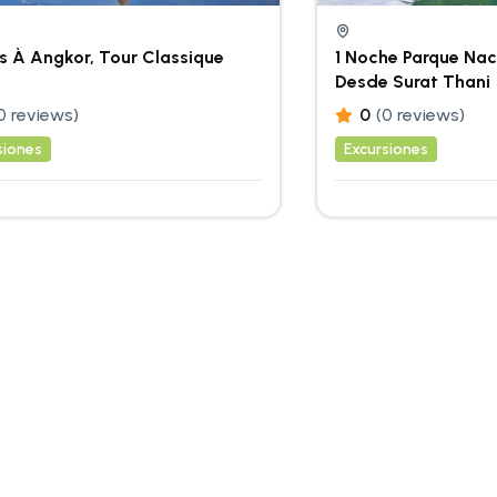
s À Angkor, Tour Classique
1 Noche Parque Nac
Desde Surat Thani
0 reviews)
0
(0 reviews)
siones
Excursiones