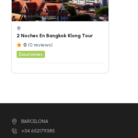
2 Noches En Bangkok Klong Tour
0
(0 reviews)
Excursiones
BARCELONA
+34 652179385