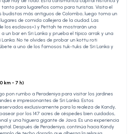
 que hay de todo. Esta carismática capital histórica y
 tanto para lugareños como para turistas. Visita el
 budistas más antiguos de Colombo, luego toma un
lugares de comida callejera de la ciudad. Las
a de los esclavos») y Pettah te mostrarán una
 a un bar en Sri Lanka y prueba el típico arrak y una
 Lanka. No te olvides de probar un kottu roti
bete a uno de los famosos tuk-tuks de Sri Lanka y
 km - 7 h)
go pon rumbo a Peradeniya para visitar los jardines
andes e impresionantes de Sri Lanka. Estos
eservados exclusivamente para la realeza de Kandy,
 pasear por los 147 acres de céspedes bien cuidados,
nal y una higuera gigante de Java. Es una experiencia
 capital. Después de Peradeniya, continúa hacia Kandy
 templo de techo dorado que alberga la reliquia