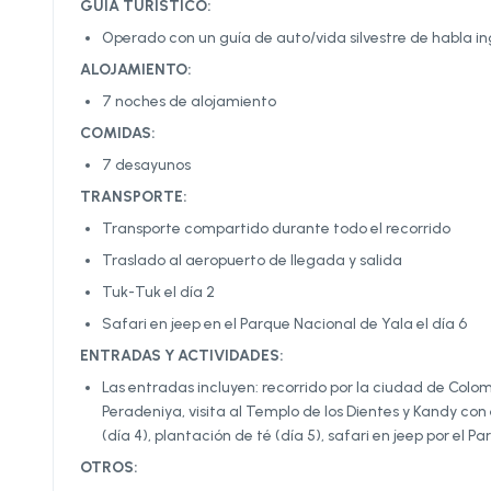
GUÍA TURÍSTICO:
Operado con un guía de auto/vida silvestre de habla 
ALOJAMIENTO:
7 noches de alojamiento
COMIDAS:
7 desayunos
TRANSPORTE:
Transporte compartido durante todo el recorrido
Traslado al aeropuerto de llegada y salida
Tuk-Tuk el día 2
Safari en jeep en el Parque Nacional de Yala el día 6
ENTRADAS Y ACTIVIDADES:
Las entradas incluyen: recorrido por la ciudad de Colom
Peradeniya, visita al Templo de los Dientes y Kandy con 
(día 4), plantación de té (día 5), safari en jeep por el Pa
OTROS: