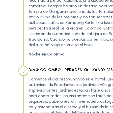
recorrido a pie por Colombo, una ciudad en la
comercial siempre ha sido un destino popular
templo de Gangaramaya, uno de los templos
atajo a uno de los mejores y no tan secretos 
bulliciosas calles de Kampong Kertel («la isl
perspectiva real de la vida en Colombo. Entra
selección de auténtica comida callejera de Sri
tradicional. Cuando no puedas comer más, sú
disfruta del viaje de vuelta al hotel.
Noche en Colombo.
Día 3: COLOMBO - PERADENIYA - KANDY (230
3
Comience el día desayunando en el hotel, lue
botánicos de Peradeniya, los jardines más gr
impresionantes jardines estaban hace años r
pero ahora todos los visitantes son libres de
orquídeas, pabellones, un invernadero octogo
muy serena tras el ajetreo y el bullicio de la
para visitar el Templo del Diente de Buda, el