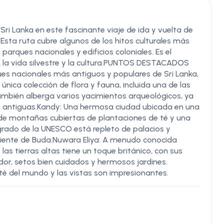
 Sri Lanka en este fascinante viaje de ida y vuelta de
sta ruta cubre algunos de los hitos culturales más
parques nacionales y edificios coloniales. Es el
a, la vida silvestre y la cultura.PUNTOS DESTACADOS
es nacionales más antiguos y populares de Sri Lanka,
ica colección de flora y fauna, incluida una de las
mbién alberga varios yacimientos arqueológicos, ya
nes antiguas.Kandy: Una hermosa ciudad ubicada en una
 de montañas cubiertas de plantaciones de té y una
sagrado de la UNESCO está repleto de palacios y
 Diente de Buda.Nuwara Eliya: A menudo conocida
s tierras altas tiene un toque británico, con sus
udor, setos bien cuidados y hermosos jardines.
té del mundo y las vistas son impresionantes.