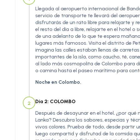
Llegada al aeropuerto internacional de Bandara
servicio de transporte te llevará del aeropue
disfrutarás de un rato libre para relajarte y 
el resto del día a libre, relajarte en el hotel
de una adelanto de lo que te espera mañana de
lugares más famosos. Visita el distrito de P
imagina las calles estaban llenas de carret
importantes de la isla, como caucho, té, cane
al lado más cosmopolita de Colombo para dis
o camina hasta el paseo marítimo para cont
Noche en Colombo.
Día 2: COLOMBO
2
Después de desayunar en el hotel, ¿por qué no
Lanka? Descubra los sabores, especias y téc
vivos colores. Prueba de todo, desde partir 
luego compartid y disfrutad de la comida que