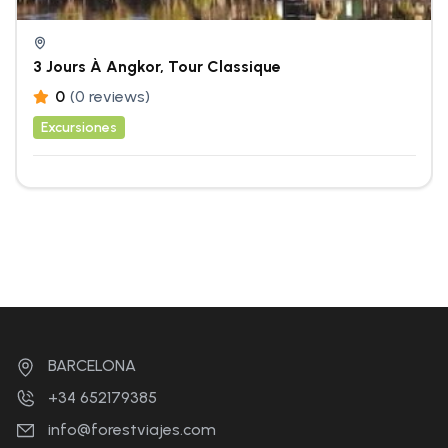
3 Jours À Angkor, Tour Classique
0
(0 reviews)
Excursiones
BARCELONA
+34 652179385
info@forestviajes.com