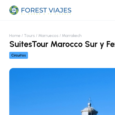
Home
Tours
Marruecos
Marrakech
SuitesTour Marocco Sur y F
Circuitos