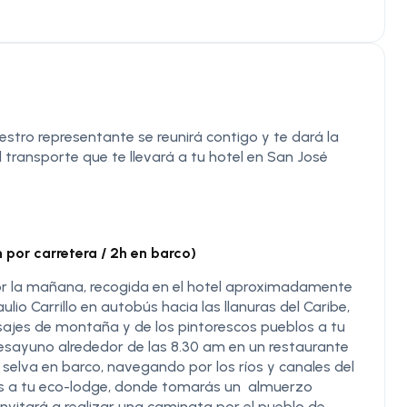
nuestro representante se reunirá contigo y te dará la
transporte que te llevará a tu hotel en San José
por carretera / 2h en barco)
r la mañana, recogida en el hotel aproximadamente
ulio Carrillo en autobús hacia las llanuras del Caribe,
sajes de montaña y de los pintorescos pueblos a tu
desayuno alrededor de las 8.30 am en un restaurante
a selva en barco, navegando por los ríos y canales del
ás a tu eco-lodge, donde tomarás un almuerzo
invitará a realizar una caminata por el pueblo de