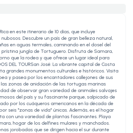
a en este itinerario de 10 días, que incluye
 nubosos. Descubre un país de gran belleza natural,
añas en aguas termales, caminando en el dosel del
prístina jungla de Tortuguero. Disfruta de Samara,
orno que la rodea y que ofrece un lugar ideal para
OS DEL TOURSan José: La vibrante capital de Costa
nta grandes monumentos culturales e históricos. Visita
opea y pasea por los encantadores callejones de sus
a las zonas de anidación de las tortugas marinas
nidad de observar gran variedad de animales salvajes
mosos del país y su fascinante parque, salpicado de
itado por los cuáqueros americanos en la década de
or seis "zonas de vida" únicas. Además, es el hogar
nta con una variedad de plantas fascinantes. Playa
mara, hogar de los delfines mulares y manchados.
enas jorobadas que se dirigen hacia el sur durante