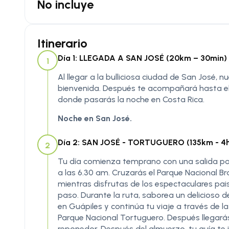
No incluye
Itinerario
Día 1: LLEGADA A SAN JOSÉ (20km – 30min)
1
Al llegar a la bulliciosa ciudad de San José, 
bienvenida. Después te acompañará hasta el 
donde pasarás la noche en Costa Rica.
Noche en San José.
Día 2: SAN JOSÉ - TORTUGUERO (135km - 4h 
2
Tu día comienza temprano con una salida po
a las 6.30 am. Cruzarás el Parque Nacional Bra
mientras disfrutas de los espectaculares pai
paso. Durante la ruta, saborea un delicioso 
en Guápiles y continúa tu viaje a través de l
Parque Nacional Tortuguero. Después llegar
reponedor. Después del almuerzo, tu guía te 