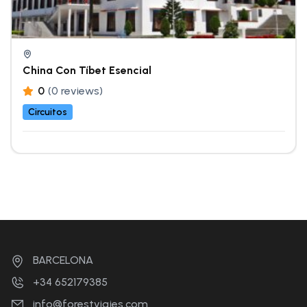
China Con Tíbet Esencial
0
(0 reviews)
Circuitos
BARCELONA
+34 652179385
info@forestviajes.com