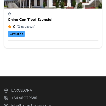
China Con Tíbet Esencial
0
(0 reviews)
Circuitos
BARCELONA
+34 652179385
info@forestviajes.com