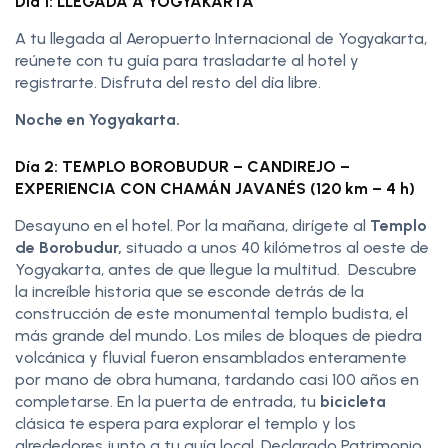
Día 1: LLEGADA A YOGYAKARTA
A tu llegada al Aeropuerto Internacional de Yogyakarta,
reúnete con tu guía para trasladarte al hotel y
registrarte. Disfruta del resto del día libre.
Noche en Yogyakarta.
Día 2: TEMPLO BOROBUDUR – CANDIREJO –
EXPERIENCIA CON CHAMÁN JAVANÉS (120 km – 4 h)
Desayuno en el hotel. Por la mañana, dirígete al
Templo
de Borobudur,
situado a unos 40 kilómetros al oeste de
Yogyakarta, antes de que llegue la multitud. Descubre
la increíble historia que se esconde detrás de la
construcción de este monumental templo budista, el
más grande del mundo. Los miles de bloques de piedra
volcánica y fluvial fueron ensamblados enteramente
por mano de obra humana, tardando casi 100 años en
completarse. En la puerta de entrada, tu
bicicleta
clásica te espera para explorar el templo y los
alrededores junto a tu guía local. Declarado Patrimonio