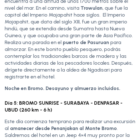
encuentra a una altitud de unos 1700 metros sobre el
nivel del mar. En el camino, visita
Trowulan
, que fue la
capital del Imperio Majapahit hace siglos. El Imperio
Majapahit, que data del siglo XIII, fue un gran imperio
hindú, que se extendía desde Sumatra hasta Nueva
Guinea, y que ocupaba una gran parte de Asia Pacífico.
Realiza una parada en el
puerto de Pasuruan
para
almorzar. En este bonito pueblo pesquero, podrás
contemplar los tradicionales barcos de madera y las
actividades diarias de los pescadores locales. Después,
dirígete directamente a la aldea de Ngadisari para
registrarte en el hotel.
Noche en Bromo. Desayuno y almuerzo incluidos.
Día 5: BROMO SUNRISE - SURABAYA - DENPASAR -
UBUD (260 km - 6 h)
Este día comienza temprano para realizar una excursión
al
amanecer desde Penanjakan al Monte Bromo
.
Saldremos del hotel en un Jeep 4×4 muy pronto por la