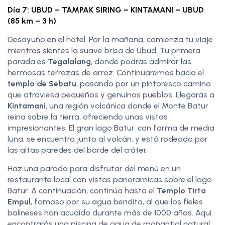
Día 7: UBUD – TAMPAK SIRING – KINTAMANI – UBUD
(85 km – 3 h)
Desayuno en el hotel. Por la mañana, comienza tu viaje
mientras sientes la suave brisa de Ubud. Tu primera
parada es
Tegalalang
, donde podrás admirar las
hermosas terrazas de arroz. Continuaremos hacia el
templo de Sebatu
, pasando por un pintoresco camino
que atraviesa pequeños y genuinos pueblos. Llegarás a
Kintamani
, una región volcánica donde el Monte Batur
reina sobre la tierra, ofreciendo unas vistas
impresionantes. El gran lago Batur, con forma de media
luna, se encuentra junto al volcán, y está rodeado por
las altas paredes del borde del cráter.
Haz una parada para disfrutar del menú en un
restaurante local con vistas panorámicas sobre el lago
Batur. A continuación, continúa hasta el
Templo Tirta
Empul
, famoso por su agua bendita, al que los fieles
balineses han acudido durante más de 1000 años. Aquí
encontrarás una piscina de agua de manantial natural