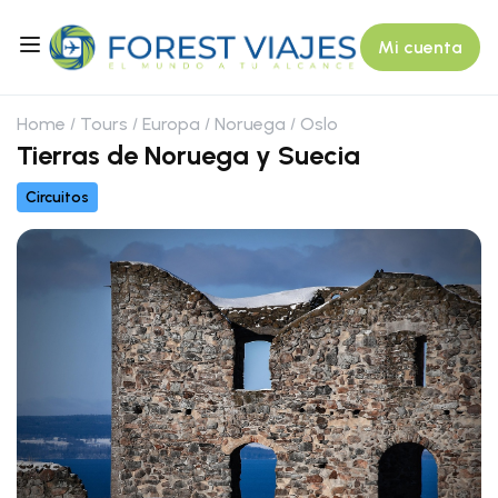
Mi cuenta
Home
Tours
Europa
Noruega
Oslo
Tierras de Noruega y Suecia
Circuitos