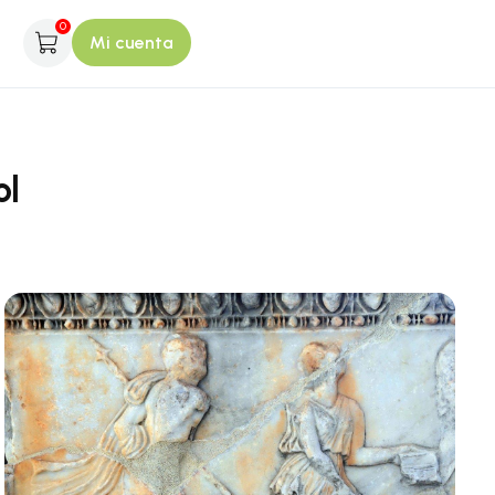
0
Mi cuenta
ol