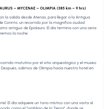
AURUS – MYCENAE – OLIMPIA (385 km – 9 hrs)
on la salida desde Atenas, para llegar a la Antigua
e Corinto, un recorrido por la magnífica ciudad
eatro antiguo de Epidauro. El día termina con una cena
aremos la noche.
orrido matutino por el sitio arqueológico y el museo
. Después, salimos de Olimpia hacia nuestro hotel en
l. El día adquiere un tono místico con una visita al
ocido como el "ombligo de la Tierra", donde se