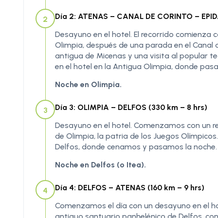
Día 2: ATENAS – CANAL DE CORINTO – EPID
2
Desayuno en el hotel. El recorrido comienza c
Olimpia, después de una parada en el Canal d
antigua de Micenas y una visita al popular t
en el hotel en la Antigua Olimpia, donde pas
Noche en Olimpia.
Día 3: OLIMPIA – DELFOS (330 km – 8 hrs)
3
Desayuno en el hotel. Comenzamos con un rec
de Olimpia, la patria de los Juegos Olímpicos
Delfos, donde cenamos y pasamos la noche.
Noche en Delfos (o Itea).
Día 4: DELFOS – ATENAS (160 km – 9 hrs)
4
Comenzamos el día con un desayuno en el hote
antiguo santuario panhelénico de Delfos, con