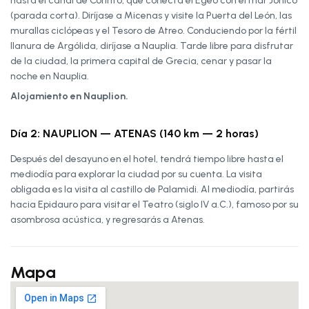
hasta el canal de Corinto, que conecta el Egeo con el mar Jónico
(parada corta). Diríjase a Micenas y visite la Puerta del León, las
murallas ciclópeas y el Tesoro de Atreo. Conduciendo por la fértil
llanura de Argólida, diríjase a Nauplia. Tarde libre para disfrutar
de la ciudad, la primera capital de Grecia, cenar y pasar la
noche en Nauplia.
Alojamiento en Nauplion.
Día 2: NAUPLION — ATENAS (140 km — 2 horas)
Después del desayuno en el hotel, tendrá tiempo libre hasta el
mediodía para explorar la ciudad por su cuenta. La visita
obligada es la visita al castillo de Palamidi. Al mediodía, partirás
hacia Epidauro para visitar el Teatro (siglo IV a.C.), famoso por su
asombrosa acústica, y regresarás a Atenas.
Mapa