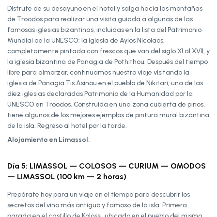
Disfrute de su desayuno en el hotel y salga hacia las montañas
de Troodos para realizar una visita guiada a algunas de las
famosas iglesias bizantinas, incluidas en la lista del Patrimonio
Mundial de la UNESCO: la iglesia de Ayios Nicolaos,
completamente pintada con frescos que van del siglo XI al XVII, y
la iglesia bizantina de Panagia de Pothithou. Después del tiempo
libre para almorzar, continuamos nuestro viaje visitando la
iglesia de Panagia Tis Asinou en el pueblo de Nikitari, una de las
diez iglesias declaradas Patrimonio de la Humanidad por la
UNESCO en Troodos. Construida en una zona cubierta de pinos,
tiene algunos de los mejores ejemplos de pintura mural bizantina
de la isla. Regreso al hotel por la tarde.
Alojamiento en Limassol.
Día 5: LIMASSOL — COLOSOS — CURIUM — OMODOS
— LIMASSOL (100 km — 2 horas)
Prepárate hoy para un viaje en el tiempo para descubrir los
secretos del vino más antiguo y famoso de la isla. Primera
parada en el castillo de Kolossi, ubicado en el pueblo del mismo