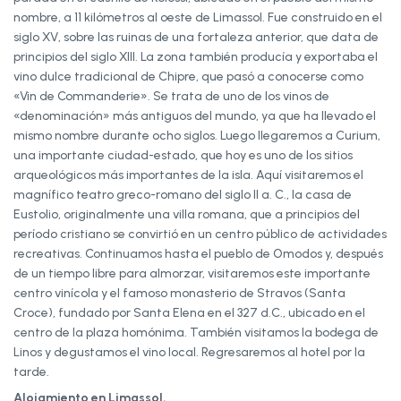
nombre, a 11 kilómetros al oeste de Limassol. Fue construido en el
siglo XV, sobre las ruinas de una fortaleza anterior, que data de
principios del siglo XIII. La zona también producía y exportaba el
vino dulce tradicional de Chipre, que pasó a conocerse como
«Vin de Commanderie». Se trata de uno de los vinos de
«denominación» más antiguos del mundo, ya que ha llevado el
mismo nombre durante ocho siglos. Luego llegaremos a Curium,
una importante ciudad-estado, que hoy es uno de los sitios
arqueológicos más importantes de la isla. Aquí visitaremos el
magnífico teatro greco-romano del siglo II a. C., la casa de
Eustolio, originalmente una villa romana, que a principios del
período cristiano se convirtió en un centro público de actividades
recreativas. Continuamos hasta el pueblo de Omodos y, después
de un tiempo libre para almorzar, visitaremos este importante
centro vinícola y el famoso monasterio de Stravos (Santa
Croce), fundado por Santa Elena en el 327 d.C., ubicado en el
centro de la plaza homónima. También visitamos la bodega de
Linos y degustamos el vino local. Regresaremos al hotel por la
tarde.
Alojamiento en Limassol.