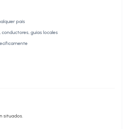
alquier país
 conductores, guías locales
ecíficamente
en situados.