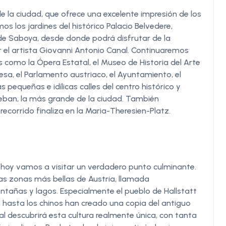
 la ciudad, que ofrece una excelente impresión de los
os los jardines del histórico Palacio Belvedere,
 de Saboya, desde donde podrá disfrutar de la
r el artista Giovanni Antonio Canal. Continuaremos
s como la Ópera Estatal, el Museo de Historia del Arte
esa, el Parlamento austriaco, el Ayuntamiento, el
 pequeñas e idílicas calles del centro histórico y
steban, la más grande de la ciudad. También
 recorrido finaliza en la Maria-Theresien-Platz.
 hoy vamos a visitar un verdadero punto culminante.
las zonas más bellas de Austria, llamada
añas y lagos. Especialmente el pueblo de Hallstatt
e hasta los chinos han creado una copia del antiguo
nal descubrirá esta cultura realmente única, con tanta