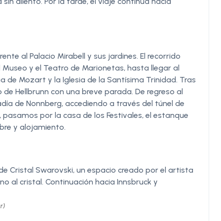
in aliento. Por la tarde, el viaje continúa hacia
e al Palacio Mirabell y sus jardines. El recorrido
 Museo y el Teatro de Marionetas, hasta llegar al
a de Mozart y la Iglesia de la Santísima Trinidad. Tras
cio de Hellbrunn con una breve parada. De regreso al
badía de Nonnberg, accediendo a través del túnel de
, pasamos por la casa de los Festivales, el estanque
libre y alojamiento.
e Cristal Swarovski, un espacio creado por el artista
o al cristal. Continuación hacia Innsbruck y
r)