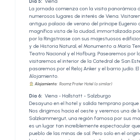
Día 5:
Viena
La jornada comienza con la visita panorámica de
numerosos lugares de interés de Viena. Visitarem
antiguo palacio de verano del príncipe Eugenio
magnífica vista de la ciudad, immortalizada po
por la Ringstrasse con sus majestuosos edificio
y de Historia Natural, el Monumento a María Ter
Teatro Nacional y el Hofburg. Pasearemos por las
visitaremos el interior de la Catedral de San E
pasaremos por el Reloj Anker y el barrio judío. El
Alojamiento.
Alojamiento:
Roomz Prater Hotel (o similar)
Día 6:
Viena - Hallstatt - Salzburgo
Desayuno en el hotel y salida temprano porque
Nos dirigimos hacia el oeste y veremos una de 
Salzkammergut, una región famosa por sus mont
es un lugar tan increíblemente espectacular qu
pueblo de las minas de sal. Pero solo en el origi