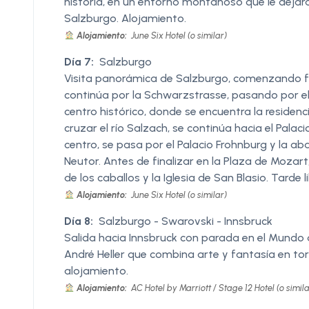
historia, en un entorno montañoso que le dejará s
Salzburgo. Alojamiento.
Alojamiento:
June Six Hotel (o similar)
Día 7:
Salzburgo
Visita panorámica de Salzburgo, comenzando frent
continúa por la Schwarzstrasse, pasando por el
centro histórico, donde se encuentra la residenci
cruzar el río Salzach, se continúa hacia el Pala
centro, se pasa por el Palacio Frohnburg y la a
Neutor. Antes de finalizar en la Plaza de Mozart
de los caballos y la Iglesia de San Blasio. Tarde 
Alojamiento:
June Six Hotel (o similar)
Día 8:
Salzburgo - Swarovski - Innsbruck
Salida hacia Innsbruck con parada en el Mundo d
André Heller que combina arte y fantasía en torn
alojamiento.
Alojamiento:
AC Hotel by Marriott / Stage 12 Hotel (o simila