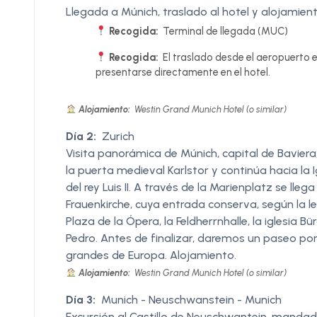
Llegada a Múnich, traslado al hotel y alojamiento.
Recogida:
Terminal de llegada (MUC)
Recogida:
El traslado desde el aeropuerto e
presentarse directamente en el hotel.
Alojamiento:
Westin Grand Munich Hotel (o similar)
Día 2:
Zurich
Visita panorámica de Múnich, capital de Baviera, 
la puerta medieval Karlstor y continúa hacia la 
del rey Luis II. A través de la Marienplatz se lle
Frauenkirche, cuya entrada conserva, según la l
Plaza de la Ópera, la Feldherrnhalle, la iglesia Bü
Pedro. Antes de finalizar, daremos un paseo por
grandes de Europa. Alojamiento.
Alojamiento:
Westin Grand Munich Hotel (o similar)
Día 3:
Munich - Neuschwanstein - Munich
Excursión al Castillo de Neuschwantein, mandado c