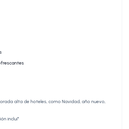
s
efrescantes
porada alta de hoteles, como Navidad, año nuevo,
ón incluí"