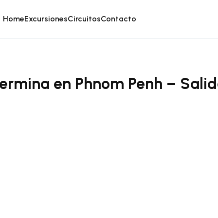
Home
Excursiones
Circuitos
Contacto
Termina en Phnom Penh – Salid