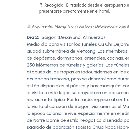
Recogida:
El traslado desde el aeropuerto e
presentarse directamente en el hotel.
Alojamiento:
Muong Thanh Sai Gon - Deluxe Room (o simil
Día 2:
Saigon (Desayuno, Almuerzo)
Medio día para visitar los túneles Cu Chi. Dejam
ciudad subterránea de Vietcong. Los miembros de
de depósitos, dormitorios, arsenales, cocinas
250 kilómetros de túneles y galerías. Los túne
ataques de las tropas estadounidenses en los a
ocupación francesa, pero se desarrollaron duran
están disponibles al público y hay maniquíes c
la visita a este lugar, se proyectará un documen
restaurante tipico. Por la tarde, regreso al cent
la visita al corazón de Saigón, visitaremos el 
la época colonial revive, especialmente en el edi
de Notre Dame de estilo neogótico diseñada por 
sagrado de adoración taoísta Chua Ngoc Hoang