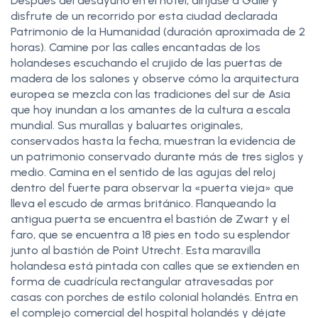
Después del desayuno en el hotel, diríjase a Galle y
disfrute de un recorrido por esta ciudad declarada
Patrimonio de la Humanidad (duración aproximada de 2
horas). Camine por las calles encantadas de los
holandeses escuchando el crujido de las puertas de
madera de los salones y observe cómo la arquitectura
europea se mezcla con las tradiciones del sur de Asia
que hoy inundan a los amantes de la cultura a escala
mundial. Sus murallas y baluartes originales,
conservados hasta la fecha, muestran la evidencia de
un patrimonio conservado durante más de tres siglos y
medio. Camina en el sentido de las agujas del reloj
dentro del fuerte para observar la «puerta vieja» que
lleva el escudo de armas británico. Flanqueando la
antigua puerta se encuentra el bastión de Zwart y el
faro, que se encuentra a 18 pies en todo su esplendor
junto al bastión de Point Utrecht. Esta maravilla
holandesa está pintada con calles que se extienden en
forma de cuadrícula rectangular atravesadas por
casas con porches de estilo colonial holandés. Entra en
el complejo comercial del hospital holandés y déjate