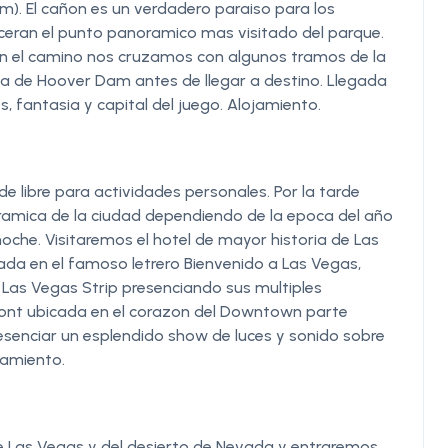
im). El cañon es un verdadero paraiso para los
ceran el punto panoramico mas visitado del parque.
, en el camino nos cruzamos con algunos tramos de la
sa de Hoover Dam antes de llegar a destino. Llegada
s, fantasia y capital del juego. Alojamiento.
 libre para actividades personales. Por la tarde
amica de la ciudad dependiendo de la epoca del año
noche. Visitaremos el hotel de mayor historia de Las
da en el famoso letrero Bienvenido a Las Vegas,
Las Vegas Strip presenciando sus multiples
emont ubicada en el corazon del Downtown parte
esenciar un esplendido show de luces y sonido sobre
jamiento.
 Las Vegas y del desierto de Nevada y entraremos