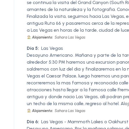
se continua la visita del Grand Canyon (South R
amantes de la naturaleza y la fotografia. Cono
Finalizada la visita, seguimos hacia Las Vegas
antigua Ruta 66 y pasaremos cerca de la repre
a Las Vegas en horas de la tarde, ciudad de luce
Alojamiento:
Sahara Las Vegas
Día 5:
Las Vegas
Desayuno Americano. Mañana y parte de la tarde
alrededor 5:30 PM haremos una excursion panor
saldremos con luz del dia y finalizaremos en la 
Vegas el Caesar Palace, luego haremos una para
recorreremos la mas famosa y reconocida calle 
atracciones hasta llegar a la famosa calle Fr
antigua y donde nacio Las Vegas, alli podran pr
un techo de la misma calle, regreso al hotel. Alo
Alojamiento:
Sahara Las Vegas
Día 6:
Las Vegas - Mammoth Lakes o Oakhurst
Desayuno Americano. Por la mañana salimos de