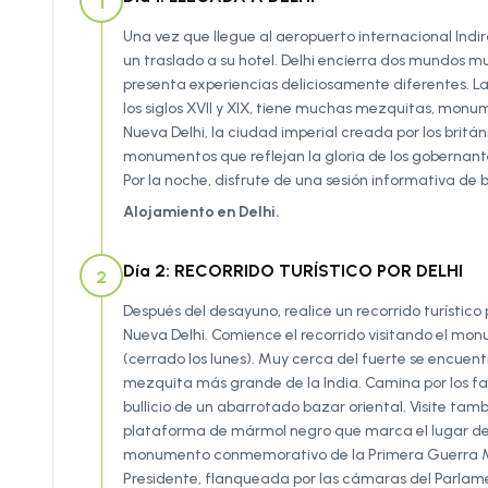
1
Una vez que llegue al aeropuerto internacional Indira
un traslado a su hotel. Delhi encierra dos mundos muy
presenta experiencias deliciosamente diferentes. La 
los siglos XVII y XIX, tiene muchas mezquitas, monu
Nueva Delhi, la ciudad imperial creada por los bri
monumentos que reflejan la gloria de los gobernantes
Por la noche, disfrute de una sesión informativa de b
Alojamiento en Delhi.
Día 2: RECORRIDO TURÍSTICO POR DELHI
2
Después del desayuno, realice un recorrido turístico 
Nueva Delhi. Comience el recorrido visitando el mon
(cerrado los lunes). Muy cerca del fuerte se encuentr
mezquita más grande de la India. Camina por los fa
bullicio de un abarrotado bazar oriental. Visite t
plataforma de mármol negro que marca el lugar de su 
monumento conmemorativo de la Primera Guerra Mund
Presidente, flanqueada por las cámaras del Parlament