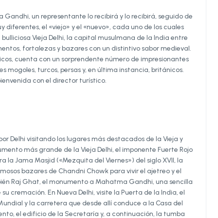
 Gandhi, un representante lo recibirá y lo recibirá, seguido de
 diferentes, el «viejo» y el «nuevo», cada uno de los cuales
bulliciosa Vieja Delhi, la capital musulmana de la India entre
mentos, fortalezas y bazares con un distintivo sabor medieval.
tánicos, cuenta con un sorprendente número de impresionantes
 mogoles, turcos, persas y, en última instancia, británicos.
ienvenida con el director turístico.
por Delhi visitando los lugares más destacados de la Vieja y
umento más grande de la Vieja Delhi, el imponente Fuerte Rojo
a la Jama Masjid («Mezquita del Viernes») del siglo XVII, la
mosos bazares de Chandni Chowk para vivir el ajetreo y el
ambién Raj Ghat, el monumento a Mahatma Gandhi, una sencilla
cremación. En Nueva Delhi, visite la Puerta de la India, el
ial y la carretera que desde allí conduce a la Casa del
o, el edificio de la Secretaría y, a continuación, la tumba