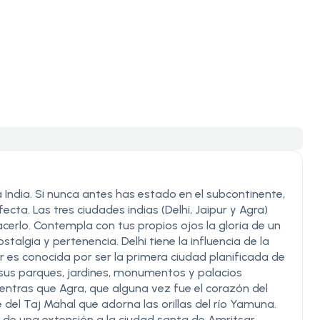
a India. Si nunca antes has estado en el subcontinente,
ecta. Las tres ciudades indias (Delhi, Jaipur y Agra)
cerlo. Contempla con tus propios ojos la gloria de un
algia y pertenencia. Delhi tiene la influencia de la
r es conocida por ser la primera ciudad planificada de
on sus parques, jardines, monumentos y palacios
entras que Agra, que alguna vez fue el corazón del
del Taj Mahal que adorna las orillas del río Yamuna.
e de una extensión a la ciudad santa de Amritsar,