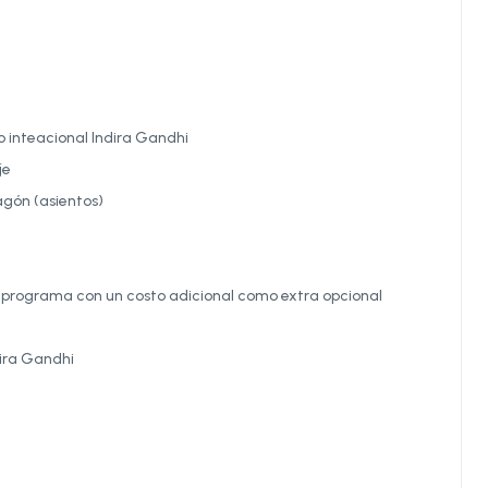
 inteacional Indira Gandhi
je
agón (asientos)
l programa con un costo adicional como extra opcional
dira Gandhi