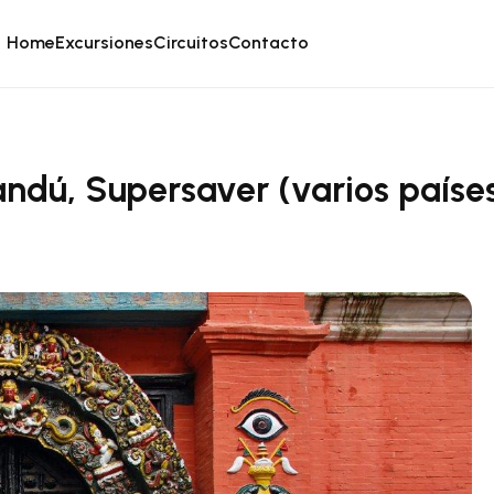
Home
Excursiones
Circuitos
Contacto
ndú, Supersaver (varios paíse