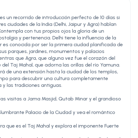
s un recorrido de introducción perfecto de 10 días si
s ciudades de la India (Delhi, Jaipur y Agra) hablan
Contempla con tus propios ojos la gloria de un
algia y pertenencia. Delhi tiene la influencia de la
r es conocida por ser la primera ciudad planificada de
on sus parques, jardines, monumentos y palacios
entras que Agra, que alguna vez fue el corazón del
del Taj Mahal, que adorna las orillas del río Yamuna.
ará de una extensión hasta la ciudad de los templos,
iempo para descubrir una cultura completamente
a y las tradiciones antiguas.
 las visitas a Jama Masjid, Qutab Minar y el grandioso
deslumbrante Palacio de la Ciudad y vea el romántico
a que es el Taj Mahal y explora el imponente Fuerte