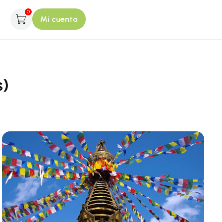
0
Mi cuenta
s)