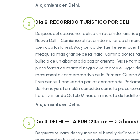
Alojamiento en Delhi.
Día 2: RECORRIDO TURÍSTICO POR DELHI
2
Después del desayuno, realice un recorrido turístico 
Nueva Delhi. Comience el recorrido visitando el mon
(cerrado los lunes). Muy cerca del fuerte se encuentr
mezquita más grande de la India. Camina por los fa
bullicio de un abarrotado bazar oriental. Visite t
plataforma de mármol negro que marca el lugar de su 
monumento conmemorativo de la Primera Guerra Mund
Presidente, flanqueada por las cámaras del Parlament
de Humayun, también conocida como la precursora de
hotel, visitando Qutub Minar, el minarete de ladrillo
Alojamiento en Delhi.
Día 3: DELHI — JAIPUR (235 km — 5,5 horas)
3
Despiértese para desayunar en el hotel y diríjase a 
monumentos históricos, una animada escena comercia