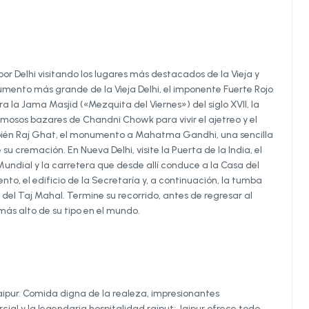
por Delhi visitando los lugares más destacados de la Vieja y
umento más grande de la Vieja Delhi, el imponente Fuerte Rojo
a la Jama Masjid («Mezquita del Viernes») del siglo XVII, la
mosos bazares de Chandni Chowk para vivir el ajetreo y el
ambién Raj Ghat, el monumento a Mahatma Gandhi, una sencilla
cremación. En Nueva Delhi, visite la Puerta de la India, el
ial y la carretera que desde allí conduce a la Casa del
o, el edificio de la Secretaría y, a continuación, la tumba
l Taj Mahal. Termine su recorrido, antes de regresar al
 más alto de su tipo en el mundo.
Jaipur. Comida digna de la realeza, impresionantes
l y la legendaria hospitalidad rajput: Jaipur ofrece todo