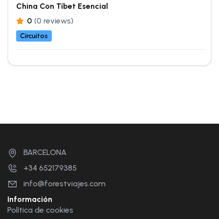
China Con Tíbet Esencial
0
(0 reviews)
Circuitos
BARCELONA
+34 652179385
info@forestviajes.com
Información
Política de cookies