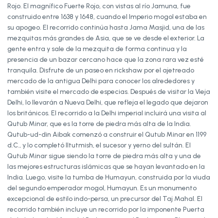
Rojo. El magnífico Fuerte Rojo, con vistas al río Jamuna, fue
construido entre 1638 y 1648, cuando el Imperio mogol estaba en
su apogeo. El recorrido continúa hasta Jama Masjid, una de las
mezquitas más grandes de Asia, que se ve desde el exterior. La
gente entra y sale de la mezquita de forma continua y la
presencia de un bazar cercano hace que la zona rara vez esté
tranquila. Disfrute de un paseo en rickshaw por el ajetreado
mercado de la antigua Delhi para conocer los alrededores y
también visite el mercado de especias. Después de visitar la Vieja
Delhi, lo llevarán a Nueva Delhi, que refleja el legado que dejaron
los británicos. El recorrido a la Delhi imperial incluirá una visita al
Qutub Minar, que es la torre de piedra más alta de la India.
Qutub-ud-din Aibak comenzó a construir el Qutub Minar en 1199
d.C., y lo completó Iltutmish, el sucesor y yerno del sultán. El
Qutub Minar sigue siendo la torre de piedra más alta y una de
las mejores estructuras islámicas que se hayan levantado en la
India. Luego, visite la tumba de Humayun, construida por la viuda
del segundo emperador mogol, Humayun. Es un monumento
excepcional de estilo indo-persa, un precursor del Taj Mahal. El
recorrido también incluye un recorrido por la imponente Puerta