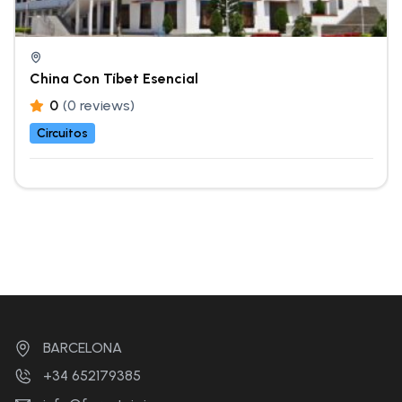
China Con Tíbet Esencial
0
(0 reviews)
Circuitos
BARCELONA
+34 652179385