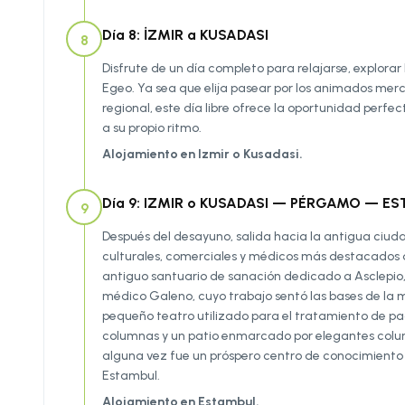
Día 8: İZMIR a KUSADASI
8
Disfrute de un día completo para relajarse, explorar
Egeo. Ya sea que elija pasear por los animados merca
regional, este día libre ofrece la oportunidad perfec
a su propio ritmo.
Alojamiento en Izmir o Kusadasi.
Día 9: IZMIR o KUSADASI — PÉRGAMO — ES
9
Después del desayuno, salida hacia la antigua ciud
culturales, comerciales y médicos más destacados de
antiguo santuario de sanación dedicado a Asclepio, 
médico Galeno, cuyo trabajo sentó las bases de la m
pequeño teatro utilizado para el tratamiento de pa
columnas y un patio enmarcado por elegantes column
alguna vez fue un próspero centro de conocimiento y 
Estambul.
Alojamiento en Estambul.