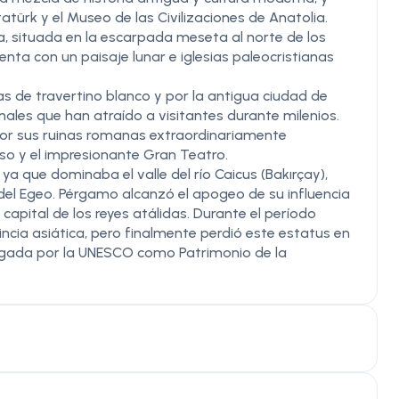
türk y el Museo de las Civilizaciones de Anatolia.
a, situada en la escarpada meseta al norte de los
enta con un paisaje lunar e iglesias paleocristianas
 de travertino blanco y por la antigua ciudad de
males que han atraído a visitantes durante milenios.
por sus ruinas romanas extraordinariamente
lso y el impresionante Gran Teatro.
ya que dominaba el valle del río Caicus (Bakırçay),
del Egeo. Pérgamo alcanzó el apogeo de su influencia
 capital de los reyes atálidas. Durante el período
incia asiática, pero finalmente perdió este estatus en
alogada por la UNESCO como Patrimonio de la