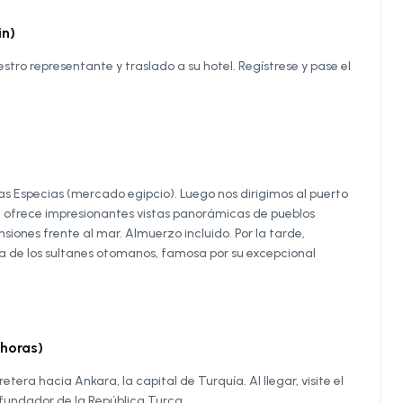
in)
stro representante y traslado a su hotel. Regístrese y pase el
 las Especias (mercado egipcio). Luego nos dirigimos al puerto
ue ofrece impresionantes vistas panorámicas de pueblos
iones frente al mar. Almuerzo incluido. Por la tarde,
cia de los sultanes otomanos, famosa por su excepcional
horas)
era hacia Ankara, la capital de Turquía. Al llegar, visite el
 fundador de la República Turca.