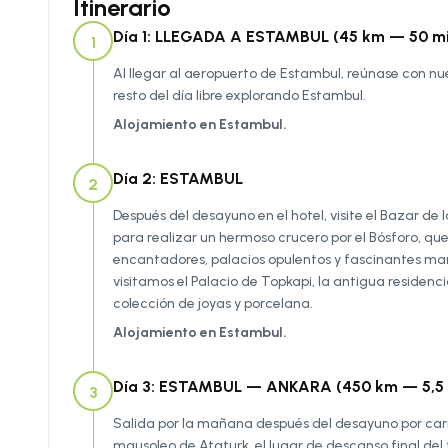
Itinerario
Día 1: LLEGADA A ESTAMBUL (45 km — 50 m
1
Al llegar al aeropuerto de Estambul, reúnase con nue
resto del día libre explorando Estambul.
Alojamiento en Estambul.
Día 2: ESTAMBUL
2
Después del desayuno en el hotel, visite el Bazar de
para realizar un hermoso crucero por el Bósforo, q
encantadores, palacios opulentos y fascinantes mans
visitamos el Palacio de Topkapi, la antigua residen
colección de joyas y porcelana.
Alojamiento en Estambul.
Día 3: ESTAMBUL — ANKARA (450 km — 5,5 
3
Salida por la mañana después del desayuno por carret
mausoleo de Ataturk, el lugar de descanso final del