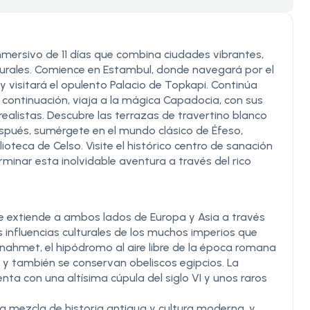
inmersivo de 11 días que combina ciudades vibrantes,
turales. Comience en Estambul, donde navegará por el
 y visitará el opulento Palacio de Topkapi. Continúa
 continuación, viaja a la mágica Capadocia, con sus
alistas. Descubre las terrazas de travertino blanco
espués, sumérgete en el mundo clásico de Éfeso,
oteca de Celso. Visite el histórico centro de sanación
inar esta inolvidable aventura a través del rico
e extiende a ambos lados de Europa y Asia a través
as influencias culturales de los muchos imperios que
anahmet, el hipódromo al aire libre de la época romana
, y también se conservan obeliscos egipcios. La
ta con una altísima cúpula del siglo VI y unos raros
ica mezcla de historia antigua y cultura moderna, y