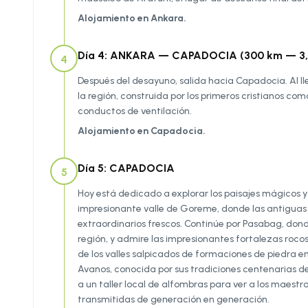
Alojamiento en Ankara.
Día 4: ANKARA — CAPADOCIA (300 km — 3,
4
Después del desayuno, salida hacia Capadocia. Al ll
la región, construida por los primeros cristianos co
conductos de ventilación.
Alojamiento en Capadocia.
Día 5: CAPADOCIA
5
Hoy está dedicado a explorar los paisajes mágicos y
impresionante valle de Goreme, donde las antiguas 
extraordinarios frescos. Continúe por Pasabag, don
región, y admire las impresionantes fortalezas rocos
de los valles salpicados de formaciones de piedra
Avanos, conocida por sus tradiciones centenarias de 
a un taller local de alfombras para ver a los maest
transmitidas de generación en generación.