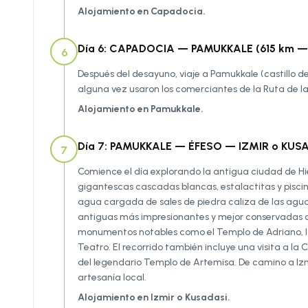
Alojamiento en Capadocia.
Día 6: CAPADOCIA — PAMUKKALE (615 km — 
6
Después del desayuno, viaje a Pamukkale (castillo de 
alguna vez usaron los comerciantes de la Ruta de l
Alojamiento en Pamukkale.
Día 7: PAMUKKALE — ÉFESO — IZMIR o KUSA
7
Comience el día explorando la antigua ciudad de Hier
gigantescas cascadas blancas, estalactitas y piscin
agua cargada de sales de piedra caliza de las agua
antiguas más impresionantes y mejor conservadas d
monumentos notables como el Templo de Adriano, la
Teatro. El recorrido también incluye una visita a la
del legendario Templo de Artemisa. De camino a Izmi
artesanía local.
Alojamiento en Izmir o Kusadasi.