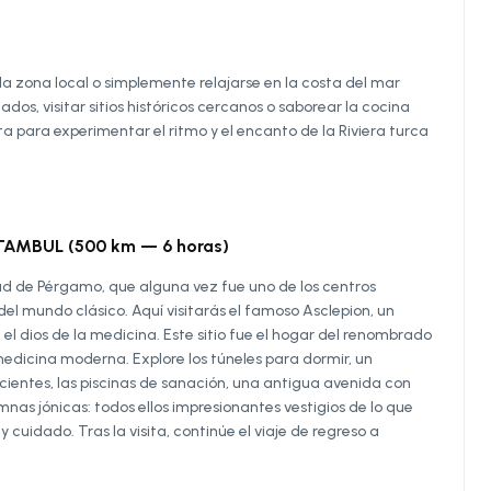
 la zona local o simplemente relajarse en la costa del mar
dos, visitar sitios históricos cercanos o saborear la cocina
ta para experimentar el ritmo y el encanto de la Riviera turca
TAMBUL (500 km — 6 horas)
ad de Pérgamo, que alguna vez fue uno de los centros
l mundo clásico. Aquí visitarás el famoso Asclepion, un
el dios de la medicina. Este sitio fue el hogar del renombrado
edicina moderna. Explore los túneles para dormir, un
cientes, las piscinas de sanación, una antigua avenida con
as jónicas: todos ellos impresionantes vestigios de lo que
cuidado. Tras la visita, continúe el viaje de regreso a