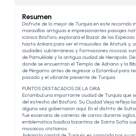
Resumen
Disfrute de lo mejor de Turquía en este recorrido 
maravillas antiguas e impresionantes paisajes na
icónico Bósforo, explorará el Bazar de las Especias
hasta Ankara para ver el mausoleo de Ataturk y, a
ciudades subterráneas y formaciones rocosas surre
de Pamukkale y la antigua ciudad de Hierápolis. D
donde se encuentran el Templo de Adriano y la Bibli
de Pérgamo antes de regresar a Estambul para term
pasado y el vibrante presente de Turquía.
PUNTOS DESTACADOS DE LA GIRA
Estambul:una importante ciudad de Turquía que s
del estrecho del Bósforo. Su Ciudad Vieja refleja l
alguna vez gobernaron aquí. En el distrito de Sult
fue escenario de carreras de carros durante siglos
emblemática basílica bizantina de Santa Sofía cuen
mosaicos cristianos.
Ankara:la capital de Turquía, es conocida por su r