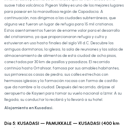
suave toba volcánica. Pigeon Valley es uno de los mejores lugares
para pasear en la maravillosa región de Capadocia. A
continuación, nos dirigimos a las ciudades subterráneas, que
alguna vez fueron un lugar de refugio para 15 mil cristianos.
Estos asentamientos fueron de enorme valor para el desarrollo
del cristianismo, ya que proporcionaron refugio y culto y
estuvieron en uso hasta finales del siglo VII d.C. Descubre los
antiguos dormitorios, la iglesia, la sala de reuniones y las salas de
almacenamiento de alimentos de esta ciudad de ocho pisos,
conectados por 30 km de pasillos y pasadizos. El recorrido
continúa hasta Ortahisar, famosa por sus amables habitantes,
sus pintorescas casas de piedra, sus calles estrechas con
hermosas iglesias y la formación rocosa con forma de castillo
que da nombre a la ciudad. Después del recorrido, diríjase al
aeropuerto de Kayseri para tomar su vuelo nacional a Izmir. A su
llegada, su conductor lo recibirá y lo llevará a su hotel.
Alojamiento en Kusadasi.
Día 5: KUSADASI — PAMUKKALE — KUSADASI (400 km