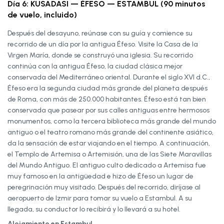
Día 6: KUSADASI — ÉFESO — ESTAMBUL (90 minutos
de vuelo, incluido)
Después del desayuno, reúnase con su guía y comience su
recorrido de un día por la antigua Éfeso. Visite la Casa de la
Virgen María, donde se construyó una iglesia. Su recorrido
continúa con la antigua Éfeso, la ciudad clásica mejor
conservada del Mediterráneo oriental. Durante el siglo XVI d.C.,
Éfeso era la segunda ciudad más grande del planeta después
de Roma, con más de 250.000 habitantes. Éfeso está tan bien
conservada que pasear por sus calles antiguas entre hermosos
monumentos, como la tercera biblioteca más grande del mundo
antiguo o el teatro romano más grande del continente asiático,
da la sensación de estar viajando en el tiempo. A continuación,
el Templo de Artemisa o Artemisión, una de las Siete Maravillas
del Mundo Antiguo. El antiguo culto dedicado a Artemisa fue
muy famoso en la antigüedad e hizo de Éfeso un lugar de
peregrinación muy visitado. Después del recorrido, diríjase al
aeropuerto de Izmir para tomar su vuelo a Estambul. A su
llegada, su conductor lo recibirá y lo llevará a su hotel.
Alojamiento en Estambul.