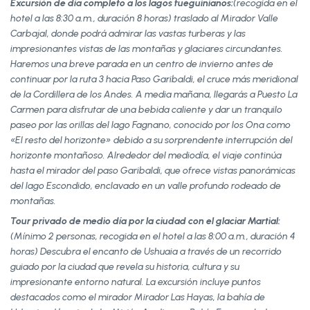
Excursión de día completo a los lagos fueguinianos:
(recogida en el
hotel a las 8:30 a.m., duración 8 horas) traslado al Mirador Valle
Carbajal, donde podrá admirar las vastas turberas y las
impresionantes vistas de las montañas y glaciares circundantes.
Haremos una breve parada en un centro de invierno antes de
continuar por la ruta 3 hacia Paso Garibaldi, el cruce más meridional
de la Cordillera de los Andes. A media mañana, llegarás a Puesto La
Carmen para disfrutar de una bebida caliente y dar un tranquilo
paseo por las orillas del lago Fagnano, conocido por los Ona como
«El resto del horizonte» debido a su sorprendente interrupción del
horizonte montañoso. Alrededor del mediodía, el viaje continúa
hasta el mirador del paso Garibaldi, que ofrece vistas panorámicas
del lago Escondido, enclavado en un valle profundo rodeado de
montañas.
Tour privado de medio día por la ciudad con el glaciar Martial:
(Mínimo 2 personas, recogida en el hotel a las 8:00 a.m., duración 4
horas) Descubra el encanto de Ushuaia a través de un recorrido
guiado por la ciudad que revela su historia, cultura y su
impresionante entorno natural. La excursión incluye puntos
destacados como el mirador Mirador Las Hayas, la bahía de