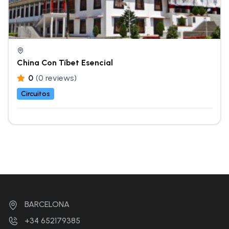
China Con Tíbet Esencial
0
(0 reviews)
Circuitos
BARCELONA
+34 652179385