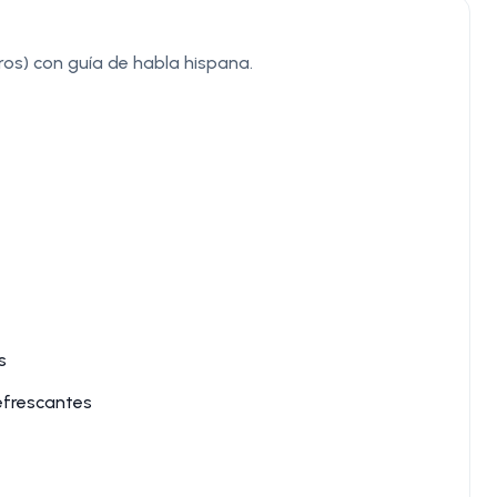
os) con guía de habla hispana.
s
efrescantes