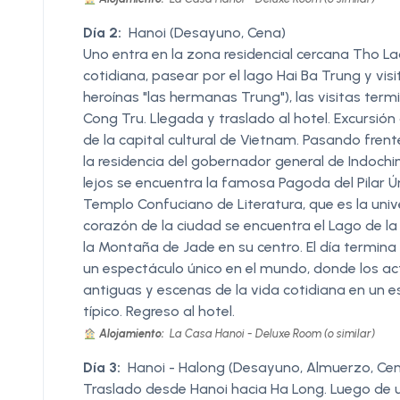
Día 2:
Hanoi (Desayuno, Cena)
Uno entra en la zona residencial cercana Tho La
cotidiana, pasear por el lago Hai Ba Trung y vi
heroínas "las hermanas Trung"), las visitas ter
Cong Tru. Llegada y traslado al hotel. Excursió
de la capital cultural de Vietnam. Pasando fre
la residencia del gobernador general de Indochi
lejos se encuentra la famosa Pagoda del Pilar Ún
Templo Confuciano de Literatura, que es la univ
corazón de la ciudad se encuentra el Lago de l
la Montaña de Jade en su centro. El día termina
un espectáculo único en el mundo, donde los ac
antiguas y escenas de la vida cotidiana en un 
típico. Regreso al hotel.
Alojamiento:
La Casa Hanoi - Deluxe Room (o similar)
Día 3:
Hanoi - Halong (Desayuno, Almuerzo, Ce
Traslado desde Hanoi hacia Ha Long. Luego de u