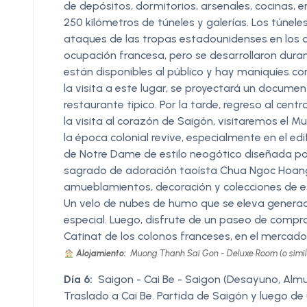
de depósitos, dormitorios, arsenales, cocinas
250 kilómetros de túneles y galerías. Los túne
ataques de las tropas estadounidenses en los a
ocupación francesa, pero se desarrollaron duran
están disponibles al público y hay maniquíes c
la visita a este lugar, se proyectará un documen
restaurante tipico. Por la tarde, regreso al cent
la visita al corazón de Saigón, visitaremos el 
la época colonial revive, especialmente en el edi
de Notre Dame de estilo neogótico diseñada por 
sagrado de adoración taoísta Chua Ngoc Hoang
amueblamientos, decoración y colecciones de es
Un velo de nubes de humo que se eleva generad
especial. Luego, disfrute de un paseo de compra
Catinat de los colonos franceses, en el mercado
Alojamiento:
Muong Thanh Sai Gon - Deluxe Room (o simil
Día 6:
Saigon - Cai Be - Saigon (Desayuno, Alm
Traslado a Cai Be. Partida de Saigón y luego de