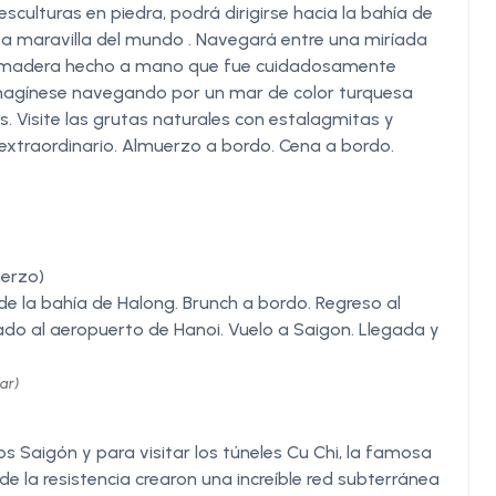
culturas en piedra, podrá dirigirse hacia la bahía de
 maravilla del mundo . Navegará entre una miríada
e de madera hecho a mano que fue cuidadosamente
 Imagínese navegando por un mar de color turquesa
s. Visite las grutas naturales con estalagmitas y
extraordinario. Almuerzo a bordo. Cena a bordo.
uerzo)
 de la bahía de Halong. Brunch a bordo. Regreso al
ado al aeropuerto de Hanoi. Vuelo a Saigon. Llegada y
ar)
os Saigón y para visitar los túneles Cu Chi, la famosa
 la resistencia crearon una increíble red subterránea