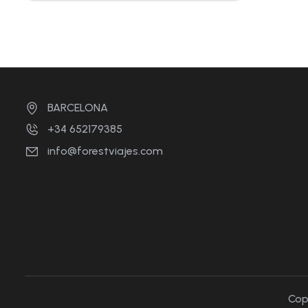
BARCELONA
+34 652179385
info@forestviajes.com
Cop