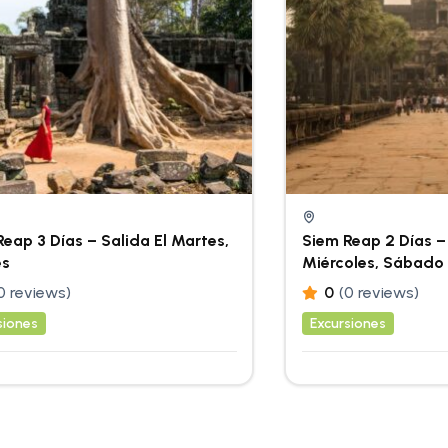
eap 3 Días – Salida El Martes,
Siem Reap 2 Días – 
es
Miércoles, Sábado
0 reviews)
0
(0 reviews)
siones
Excursiones