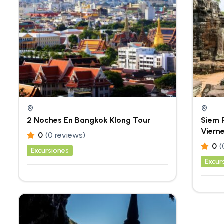
2 Noches En Bangkok Klong Tour
Siem R
Viern
0
(0 reviews)
0
(
Excursiones
Excur