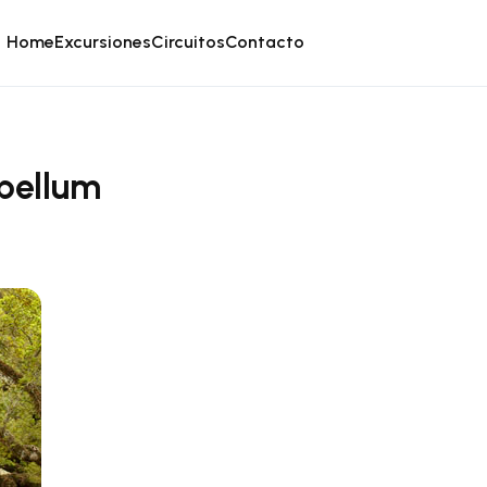
Home
Excursiones
Circuitos
Contacto
ebellum