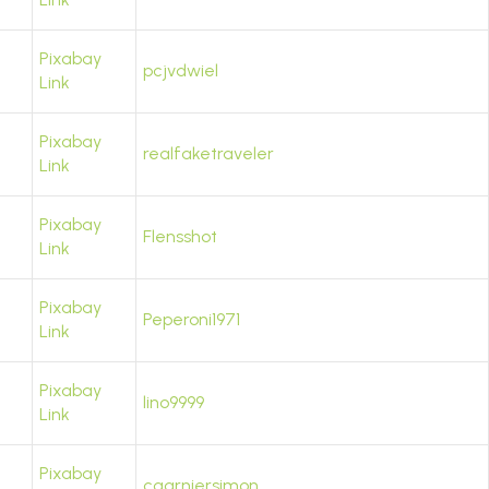
Pixabay
pcjvdwiel
Link
Pixabay
realfaketraveler
Link
Pixabay
Flensshot
Link
Pixabay
Peperoni1971
Link
Pixabay
lino9999
Link
Pixabay
cgarniersimon