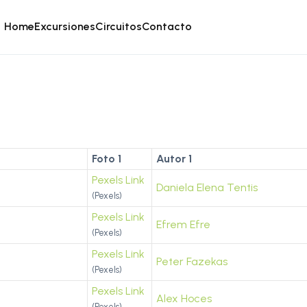
Home
Excursiones
Circuitos
Contacto
Foto 1
Autor 1
Pexels Link
Daniela Elena Tentis
(Pexels)
Pexels Link
Efrem Efre
(Pexels)
Pexels Link
Peter Fazekas
(Pexels)
Pexels Link
Alex Hoces
(Pexels)