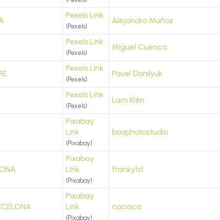
Pexels Link
A
Alejandro Muñoz
(Pexels)
Pexels Link
Miguel Cuenca
(Pexels)
Pexels Link
RE
Pavel Danilyuk
(Pexels)
Pexels Link
Lam Kiên
(Pexels)
Pixabay
Link
boaphotostudio
(Pixabay)
Pixabay
LONA
Link
franky1st
(Pixabay)
Pixabay
ARCELONA
Link
caciaca
(Pixabay)