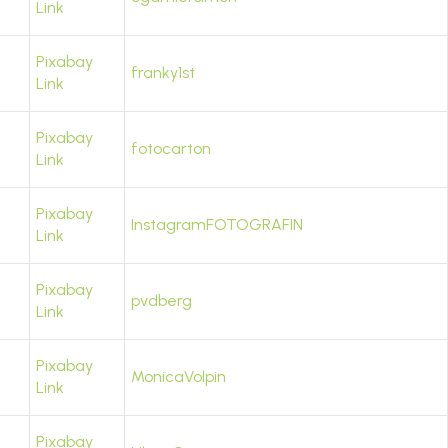
Link
Pixabay
franky1st
Link
Pixabay
fotocarton
Link
Pixabay
InstagramFOTOGRAFIN
Link
Pixabay
pvdberg
Link
Pixabay
MonicaVolpin
Link
Pixabay