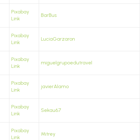
Pixabay
BarBus
Link
Pixabay
LuciaGarzaron
Link
Pixabay
miguelgrupoedutravel
Link
Pixabay
javierAlamo
Link
Pixabay
Sekau67
Link
Pixabay
Mitrey
Link