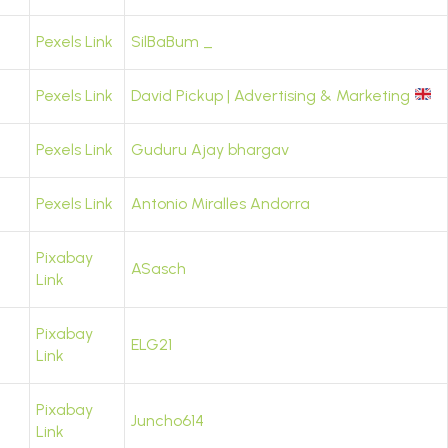
Pexels Link
SilBaBum _
Pexels Link
David Pickup | Advertising & Marketing
Pexels Link
Guduru Ajay bhargav
Pexels Link
Antonio Miralles Andorra
Pixabay
ASasch
Link
Pixabay
ELG21
Link
Pixabay
Juncho614
Link