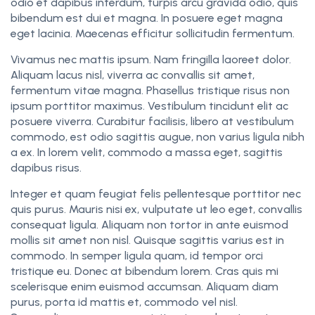
odio et dapibus interdum, turpis arcu gravida odio, quis
bibendum est dui et magna. In posuere eget magna
eget lacinia. Maecenas efficitur sollicitudin fermentum.
Vivamus nec mattis ipsum. Nam fringilla laoreet dolor.
Aliquam lacus nisl, viverra ac convallis sit amet,
fermentum vitae magna. Phasellus tristique risus non
ipsum porttitor maximus. Vestibulum tincidunt elit ac
posuere viverra. Curabitur facilisis, libero at vestibulum
commodo, est odio sagittis augue, non varius ligula nibh
a ex. In lorem velit, commodo a massa eget, sagittis
dapibus risus.
Integer et quam feugiat felis pellentesque porttitor nec
quis purus. Mauris nisi ex, vulputate ut leo eget, convallis
consequat ligula. Aliquam non tortor in ante euismod
mollis sit amet non nisl. Quisque sagittis varius est in
commodo. In semper ligula quam, id tempor orci
tristique eu. Donec at bibendum lorem. Cras quis mi
scelerisque enim euismod accumsan. Aliquam diam
purus, porta id mattis et, commodo vel nisl.