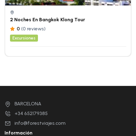
2 Noches En Bangkok Klong Tour
0
(0 reviews)
Excursiones
BARCELONA
+34 652179385
info@forestviajes.com
Información